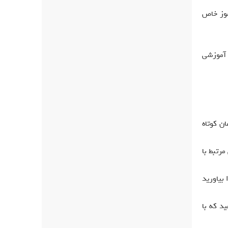
موز خاص
 آموزشی
ن کوتاه
رتبط با
 بیاورید
د که با