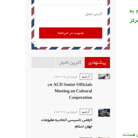
 به
رکز
پیشنهادی
آخرین اخبار
آرشیو
فروردين 29 773
1st ACD Senior Officials
Meeting on Cultural
Cooperation
آرشیو
فروردين 29 773
اجلاس تاسیسی اتحادیه مطبوعات
جهان اسلام
ن هستند