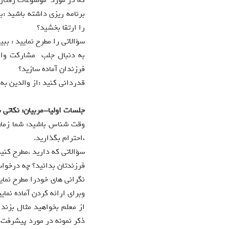
که در مورد موضوعات رفتا
برنامه ریزی داشته باشید :
را ارتقا بخشید؟
سؤالاتی را مطرح نمایید : ب
به دنبال جلب مشارکت والد
فرزندان آماده سازید؟
قدردانی کنید :از والدین به
جلسات اولیا-مربیان: نکاتی ب
وقت شناس باشید: شما زمان ب
،احترام بگذارید.
سؤالاتی که دارید ،مطرح کنی
فرزندتان بدانید؟ چه درخواس
نگرانی های خودرا مطرح نمایی
وبرای ارائه کردن آماده نمایی
از معلم بخواهید مثال بزند 
ذکر نمونه در مورد پیشرفت 