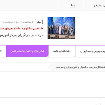
ی تصاویر
بلاگ
ویژه
فریبا علومی2
18 ارديبهشت 1395
کلاس گویندگی و آیین سخنوری ؛ آ
فریبا علومی یزدی
آموزش سخنوری و فن بیان در مدر
ور مجریان و سخنوران
بانک تقدیر نامه
تشریفات و تشکیلات کنفرانس
ت
کنندگان مراسم - اصول و فنون برگزاری مراسم