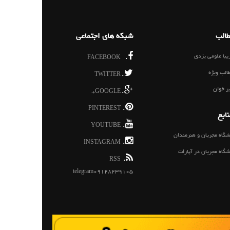
الب
شبکه های اجتماعی
یبا علومی یزدی
.
FACEBOOK
الب ویژه
.
TWITTER
ر خوان
.
GOOGLE+
.
PINTEREST
ابع
.
YOUTUBE
شگاه مجریان و هنرمندان
.
INSTAGRAM
شگاه مجریان در آپارات
.
RSS
telegram09128239105