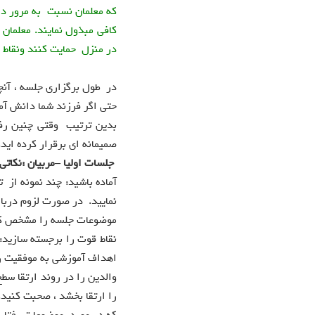
که معلمان نسبت به مرور 
کافی مبذول نمایند. معلمان
در منزل حمایت کنند ونقاط 
در طول برگزاری جلسه ، آنچ
حتی اگر فرزند شما دانش آمو
بدین ترتیب وقتی چنین رفت
صمیمانه ای برقرار کرده اید.
جلسات اولیا –مربیان :نکاتی
آماده باشید: چند نمونه از ت
نمایید. در صورت لزوم دربا
موضوعات جلسه را مشخص کنی
نقاط قوت را برجسته سازید:
اهداف آموزشی به موفقیت رس
والدین را در روند ارتقا س
را ارتقا بخشد ، صحبت کنید