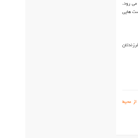
می رود.
صت هایی
رزندتان
از محیط