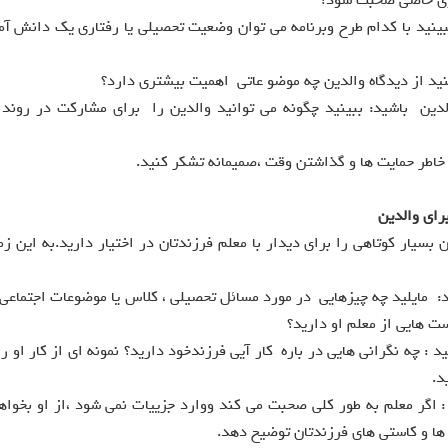
ری خاصی صحبت شود؟
ببینید با کدام طرح وبرنامه می توان وضعیت تحصیلی یا رفتاری یک دانش آ
بینید از دیدگاه والدین چه موضو عاتی اهمیت بیشتری دارد؟
ین باشید: ببینید چگونه می توانید والدین را برای مشارکت در روند
 خاطر حمایت ها و گذاشتن وقت ،صمیمانه تشکر کنید.
رای والدین
سیار کوتاهی را برای دیدار با معلم فرزندتان در اختیار دارید.به این زما
د: مایلید چه چیزهایی در مورد مسائل تحصیلی ، کلاس یا موضوعات اجتماعی م
ت هایی از معلم او دارید؟
د : چه نگرانی هایی در باره کار آیی فرزندخود دارید؟ نمونه ای از کار او را
د.
: اگر معلم به طور کلی صحبت می کند ووارد جزییات نمی شود ،از او بخواهی
ها و کاستی های فرزندتان توضیح دهد.