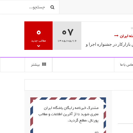
0
07
ویژه
فریبا علومی2
18 ارديبهشت 1395
موزش تخصصی گویندگی، فن بیان
ششمین جشنواره سالانه مج
1405/05/16
مطالب جدید
درخشش فراگیران مرکز آ
سه سخن آغاز به کار کرد.
گویندگی
ماس با ما
بیشتر
مشترک خبرنامه رایگان باشگاه ایران
مجری شوید تا از آخرین اطلاعات و مطالب
پورتال ،مطلع گردید.