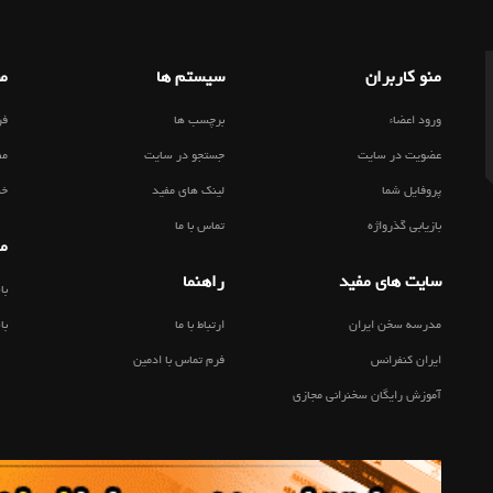
منو کاربران
سیستم ها
مط
ورود اعضاء
برچسب ها
فر
عضویت در سایت
جستجو در سایت
مط
پروفایل شما
لینک های مفید
خب
بازیابی گذرواژه
تماس با ما
من
سایت های مفید
راهنما
با
مدرسه سخن ایران
ارتباط با ما
با
ایران کنفرانس
فرم تماس با ادمین
آموزش رایگان سخنرانی مجازی