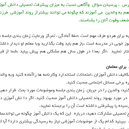
درس ، پرسیدن سؤال وآگاهی نسبت به میزان پیشرفت تحصیلی دانش آموز
 هم به والدین می آموزند که چگونه می توانند بیشتراز روند آموزشی فرزن
ضعف وقوت آنان را بشناسند.
ه برای هردو طرف مهم است ،حفظ آمادگی ، تمرکز ورعایت زمان بندی جلسه م
ز خوبی در مدرسه است ،باز هم باید وقت بگذارید وبا معلم او دیدار داشته
ار نمایید ،اگر بعدا در طول سال هم مشکلی هم پیش بیاید ،شما از قبل
 برای معلمان
کالیف دانش آموزان ،امتحانات استاندارد وکارنامه ها راآماده کنید وبه والد
ره برخی مسائل اجتماعی صحبت کنید.
د: والدین را در جریان زمان بندی جلسه وموضوعات مورد بحث قرار دهید
 در مورد بهبود روند تحصیلی دانش آموز صحبت کنید. اگر دا نش آموزی در
یده یا پیشرفتی داشته است آن را برجسته نمایید.
طح تحصیلی مشارکت دهید: درباره این که یک دانش آموز چگونه می تواندعمل
. ببینید کدام یک از موضوعات آموزشی نیاز به رسیدگی بیشتری دارد؟ آیا ل