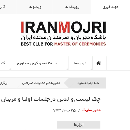
مجله خبری
رویداد ها
ویدئو ها
گالر
درباره ما
1001 نکته مجریگری و سخنوری
گنج
شما اینجا هستید:
تشریفات و تشکیلات کنفرانس
برگزار
چک لیست ,والدین درجلسات اولیا و مربیان
مدیر سایت
25 بهمن 773
ابزارها