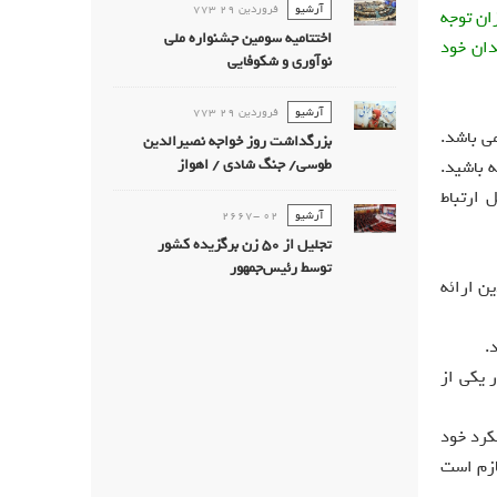
آرشیو
فروردين 29 773
ان توجه
اختتامیه سومین جشنواره ملی
دان خود
نوآوری و شکوفایی
آرشیو
فروردين 29 773
ی باشد.
بزرگداشت روز خواجه نصیرالدین
طوسی/ جنگ شادی / اهواز
 باشید.
 ارتباط
آرشیو
02 -2667
تجليل از 50 زن برگزيده كشور
توسط رئیس‌جمهور
ین ارائه
.
 یکی از
کرد خود
ازم است