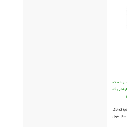
می شه که
رهایی که
جا که لاک
 سال طول