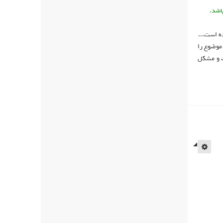
اشد.
 است...
موضوع را
فت و مشکل
EMPTY