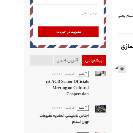
ستم یعنی
سازی
پیشنهادی
آخرین اخبار
EMPTY
آرشیو
فروردين 29 773
1st ACD Senior Officials
Meeting on Cultural
Cooperation
آرشیو
فروردين 29 773
اجلاس تاسیسی اتحادیه مطبوعات
جهان اسلام