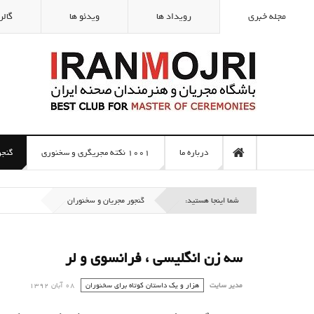
مجله خبری
رویداد ها
ویدئو ها
گالر
درباره ما
1001 نکته مجریگری و سخنوری
گنجو
شما اینجا هستید:
گنجور مجریان و سخنوران
سه زن انگلیسی ، فرانسوی و لر
مدیر سایت
هزار و یک داستان کوتاه برای سخنوران
08 آبان 1392