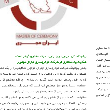
 که به منظور
کلیساهای
پیام داستان : بی ربط و یا با ربط، حرف مشتری گوهر است.
ن میلاد مسیح جشن
شکایت یک مشتری از شرکت خودروسازی جنرال موتورز
یام 12 روزه کریسمس با سالروز میلاد مسیح در 25 دسامبر آغاز
بخش پونتیاک شرکت خودروسازی جنرال موتورز شکایتی را از یک مشتر
 هرچند مهم‌ترین عید
مضمون دریافت کرد: «این دومین باری است که برایتان می نویسم و 
وب شدن و
که بار قبل پاسخی نداده اید، گلایه ای ندارم ؛ چراکه موضوع از نظ
ت متحده و
احمقانه است! به هر حال موضوع این است که طبق یک رسم قدیمی ، خا
ی‌دارند.
عادت دارد هر شب پس از شام به عنوان دسر بستنی بخورد.
زار شده و
سالهاست که ما پس از شام رای گیری می کنیم و بر اساس اکثریت 
بستنی ، انتخاب و خریداری می شود. این را هم باید بگویم که من ب
خودروی شورولت پونتیاک جدید خریده ام و با خرید این خودرو، رفت و