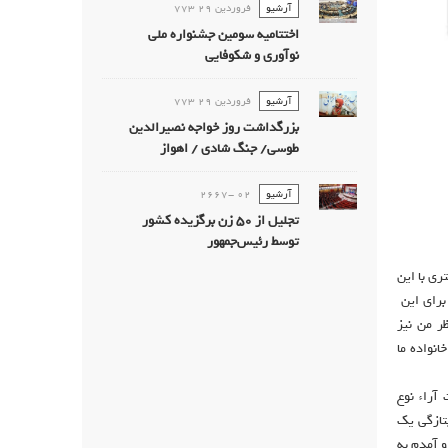
آرشیو
فروردين 29 773
اختتامیه سومین جشنواره ملی
نوآوری و شکوفایی
آرشیو
فروردين 29 773
بزرگداشت روز خواجه نصیرالدین
طوسی/ جنگ شادی / اهواز
آرشیو
02 -2667
تجليل از 50 زن برگزيده كشور
توسط رئیس‌جمهور
ی با این
برای این
ر من نیز
نواده ما
آراء نوع
تازگی یک
 آمدم به