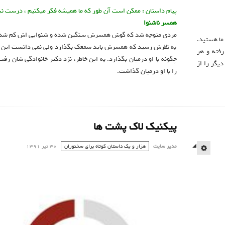
پیام داستان : ممکن است آن طور که ما هميشه فکر ميکنيم ، درست نب
همسر ناشنوا
مردي متوجه شد که گوش همسرش سنگين شده و شنوايي اش کم شده
ما هستید.
به نظرش رسيد که همسرش بايد سمعک بگذارد ولي نمي دانست اين 
رفته و هر
چگونه با او درميان بگذارد. به اين خاطر، نزد دکتر خانوادگي شان ر
یگر را از
را با او درميان گذاشت.
پیکنیک لاک پشت ها
مدیر سایت
هزار و یک داستان کوتاه برای سخنوران
30 تیر 1391
EMPTY