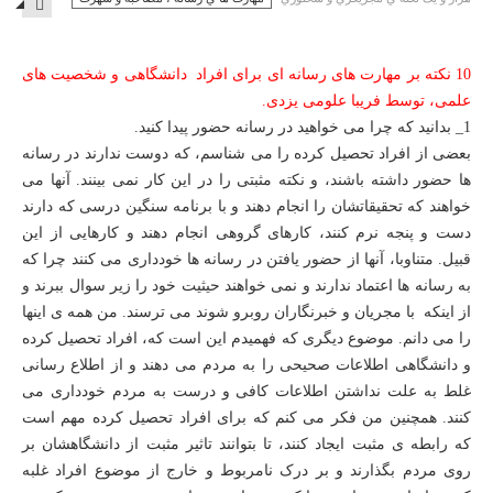
MPTY
10 نکته بر مهارت های رسانه ای برای افراد دانشگاهی و شخصیت های
علمی، توسط فريبا علومی يزدی.
1_ بدانيد که چرا می خواهيد در رسانه حضور پيدا کنيد.
بعضی از افراد تحصيل کرده را می شناسم، که دوست ندارند در رسانه
ها حضور داشته باشند، و نکته مثبتی را در اين کار نمی بينند. آنها می
خواهند که تحقيقاتشان را انجام دهند و با برنامه سنگين درسی که دارند
دست و پنجه نرم کنند، کارهای گروهی انجام دهند و کارهايی از اين
قبيل. متناوبا، آنها از حضور يافتن در رسانه ها خودداری می کنند چرا که
به رسانه ها اعتماد ندارند و نمی خواهند حیثیت خود را زیر سوال ببرند و
از اينکه با مجریان و خبرنگاران روبرو شوند می ترسند. من همه ی اينها
را می دانم. موضوع ديگری که فهميدم اين است که، افراد تحصيل کرده
و دانشگاهی اطلاعات صحيحی را به مردم می دهند و از اطلاع رسانی
غلط به علت نداشتن اطلاعات کافی و درست به مردم خودداری می
کنند. همچنين من فکر می کنم که برای افراد تحصيل کرده مهم است
که رابطه ی مثبت ايجاد کنند، تا بتوانند تاثير مثبت از دانشگاهشان بر
روی مردم بگذارند و بر درک نامربوط و خارج از موضوع افراد غلبه