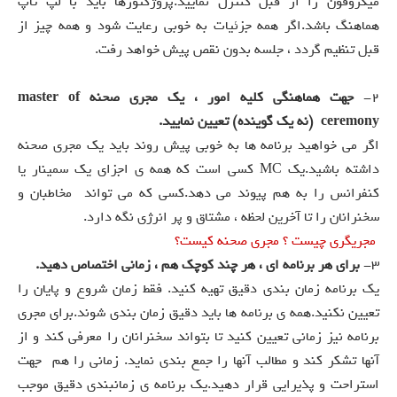
میکروفون را از قبل کنترل نمایید.پروژکتورها باید با لپ تاپ
هماهنگ باشد.اگر همه جزئیات به خوبی رعایت شود و همه چیز از
قبل تنظیم گردد ، جلسه بدون نقص پیش خواهد رفت.
2-
جهت هماهنگی کلیه امور ، یک مجری صحنه master of
ceremony (نه یک گوینده) تعیین نمایید.
اگر می خواهید برنامه ها به خوبی پیش روند باید یک مجری صحنه
داشته باشید.یک MC کسی است که همه ی اجزای یک سمینار یا
کنفرانس را به هم پیوند می دهد.کسی که می تواند مخاطبان و
سخنرانان را تا آخرین لحظه ، مشتاق و پر انرژی نگه دارد.
مجريگری چيست ؟ مجری صحنه کیست؟
3-
برای هر برنامه ای ، هر چند کوچک هم ، زمانی اختصاص دهید.
یک برنامه زمان بندی دقیق تهیه کنید. فقط زمان شروع و پایان را
تعیین نکنید.همه ی برنامه ها باید دقیق زمان بندی شوند.برای مجری
برنامه نیز زمانی تعیین کنید تا بتواند سخنرانان را معرفی کند و از
آنها تشکر کند و مطالب آنها را جمع بندی نماید. زمانی را هم جهت
استراحت و پذیرایی قرار دهید.یک برنامه ی زمانبندی دقیق موجب