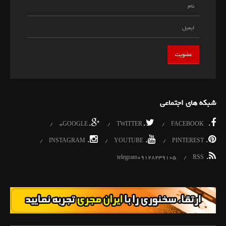
شبکه های اجتماعی
.
.
.
GOOGLE+
TWITTER
FACEBOOK
.
.
.
INSTAGRAM
YOUTUBE
PINTEREST
.
telegram09128239105
RSS