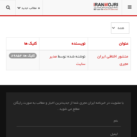
شما اینجا هستید:
درباره ما
0
مطالب جدید
نمایش
#
عنوان
نویسنده
کلیک ها
کلیک ها: 89852
منشور اخلاقی ایران
نوشته شده توسط
مدیر
مجری
سایت
با عضویت در خبرنامه ایران مجری شما از جدیدترین اخبار و مطالب به صورت رایگان
مطلع می شوید .