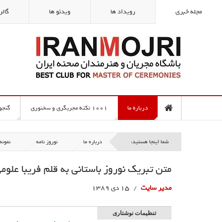
مجله خبری
رویداد ها
ویدئو ها
گالر
درباره ما
1001 نکته مجریگری و سخنوری
گنجو
شما اینجا هستید:
درباره ما
نوروز نامه
نمونه
متن تبریک نوروز باستانی به قلم فریبا علوم
مدیر سایت
15 دی 1389
تنظیمات نوشتاری