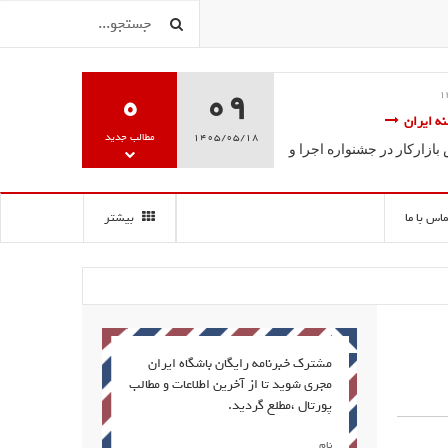
0
09
ویژه
فریبا علومی2
18 ارديبهشت 1395
موزش تخصصی گویندگی، فن بیان
ششمین جشنواره سالانه مج
1405/05/18
مطالب جدید
درخشش فراگیران مرکز آ
سه سخن آغاز به کار کرد.
گویندگی
ماس با ما
بیشتر
مشترک خبرنامه رایگان باشگاه ایران
مجری شوید تا از آخرین اطلاعات و مطالب
پورتال ،مطلع گردید.