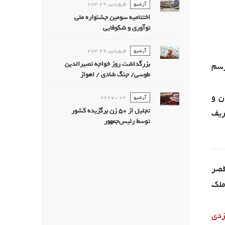
آرشیو
فروردين 29 773
اختتامیه سومین جشنواره ملی
نوآوری و شکوفایی
آرشیو
فروردين 29 773
بزرگداشت روز خواجه نصیرالدین
رسم
طوسی/ جنگ شادی / اهواز
ن و
آرشیو
02 -2667
تجليل از 50 زن برگزيده كشور
ریف
توسط رئیس‌جمهور
قصر
ملک
زدی