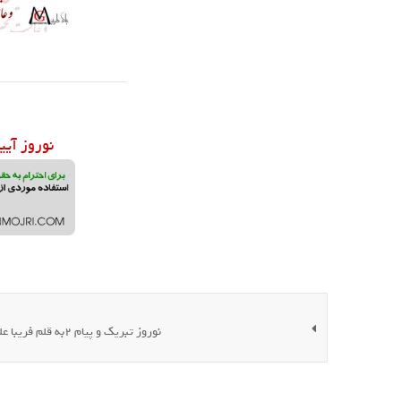
نوروز آیی
نوروز تبریک و پیام 2به قلم فریبا علومی یزدی