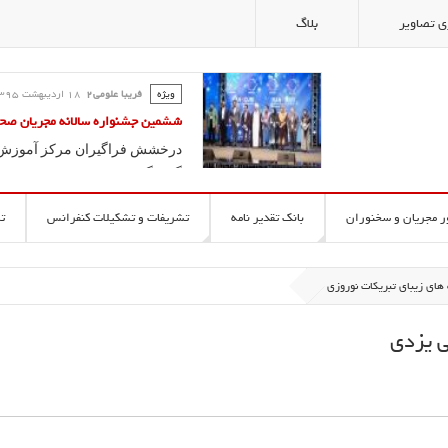
ی تصاویر
بلاگ
ویژه
فریبا علومی2
18 ارديبهشت 1395
کلاس گویندگی و آیین سخنوری ؛ آ
فریبا علومی یزدی
آموزش سخنوری و فن بیان در مدر
ر مجریان و سخنوران
بانک تقدیر نامه
تشریفات و تشکیلات کنفرانس
ت
 های زیبای تبریکات نوروزی
ی یزدی