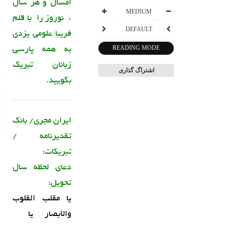
امسال و هر سال
MEDIUM
، نوروز را با قلم
DEFAULT
فریبا علومی یزدی
به همه پارسی
READING MODE
زبانان تبریک
اشتراگ گذاری
بگویید.
ایران مجری/ بانک
تقدیرنامه /
تبریکات:
دعای لحظه سال
تحویل:
یا مقلب القلوب
والابصار یا