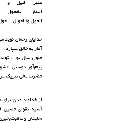
مدبر اللیل و
النهار یامحول
الحول والاحوال حول ح
خدایای رحمان نوید می
آغاز به خالق سپارد.
حلول سال نو ، تولد د
پیام‌آور دوستی، عشق
حضرت عالی تبریک عرض
از خداوند منان برای 
آسیه، تقوای حسین، ق
سلیمان و عاقبت‌‌بخیری