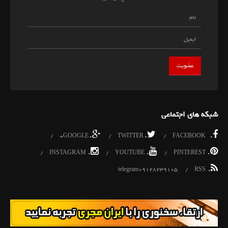
شبکه های اجتماعی
.
.
.
GOOGLE+
TWITTER
FACEBOOK
.
.
.
INSTAGRAM
YOUTUBE
PINTEREST
.
telegram09128239105
RSS