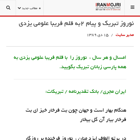
شما اینجا هستید:
درباره ما
نوروز نامه
نمونه های زیبای تبریکات نوروزی
0
مطالب جدید
نوروز تبریک و پیام 2به قلم فریبا علومی یزدی
مدیر سایت
15 دی 1389
امسال و هر سال ، نوروز را با قلم فریبا علومی یزدی به
همه پارسی زبانان تبریک بگویید.
ایران مجری/ بانک تقدیرنامه / تبریکات:
هنگام بهار است و جهان چون بت فرخار خیز ای بت
فرخار بیار آن گل بیخار
در پرتو الطاف ایزد منان ، نوروز فرخنده بر روزگار