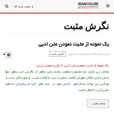
شما اینجا هستید:
1001 نکته مجریگری و سخنوری
0
مطالب جدید
نگرش مثبت
یک نمونه از مثبت نمودن متن ادبی
هزار و یک نكته ي مجريگري و سخنوري
نگرش مثبت
MPTY
یک نمونه از مثبت نمودن متن ادبی از فریبا علومی یزدی
جملات زیر شاید دو مضمون متفاوت باشند ولی منظور از نگارش این سطور تنها
نشان دادن امکان تعویض کلمات منفی یا سرد با کلمات مثبت و شورانگیز است و
هرکس می تواند به فراخور دانش خود در متن های اجرا و سخنرانی حداقل
تغییراتی را اعمال نماید.
ادامه مطلب...