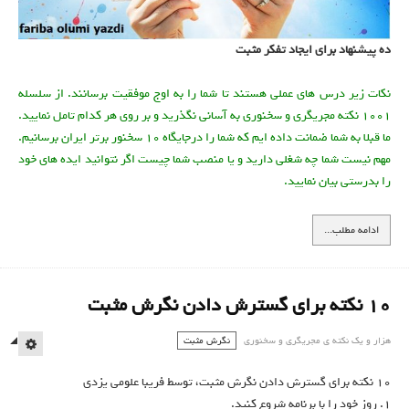
ده پیشنهاد برای ایجاد تفکر مثبت
نكات زير درس هاي عملي هستند تا شما را به اوج موفقيت برسانند. از سلسله
1001 نكته مجريگري و سخنوري به آساني نگذريد و بر روي هر كدام تامل نماييد.
ما قبلا به شما ضمانت داده ايم كه شما را درجايگاه 10 سخنور برتر ايران برسانيم.
مهم نيست شما چه شغلي داريد و یا منصب شما چيست اگر نتوانيد ايده هاي خود
را بدرستي بيان نماييد.
ادامه مطلب...
10 نکته برای گسترش دادن نگرش مثبت
هزار و یک نكته ي مجريگري و سخنوري
نگرش مثبت
MPTY
10 نکته برای گسترش دادن نگرش مثبت، توسط فريبا علومی يزدی
1. روز خود را با برنامه شروع کنيد.