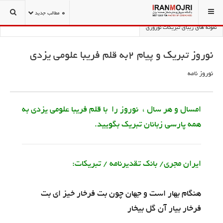
شما اینجا هستید:
1001 نکته مجریگری و سخنوری
نوروز نامه
0
مطالب جدید
نمونه های زیبای تبریکات نوروزی
نوروز تبریک و پیام 2به قلم فریبا علومی یزدی
نوروز نامه
امسال و هر سال ، نوروز را با قلم فریبا علومی یزدی به
همه پارسی زبانان تبریک بگویید.
ایران مجری/ بانک تقدیرنامه / تبریکات:
هنگام بهار است و جهان چون بت فرخار خیز ای بت
فرخار بیار آن گل بیخار