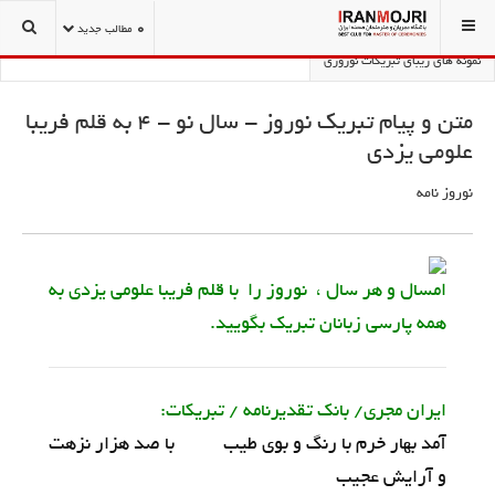
شما اینجا هستید:
1001 نکته مجریگری و سخنوری
نوروز نامه
0
مطالب جدید
نمونه های زیبای تبریکات نوروزی
متن و پیام تبریک نوروز - سال نو - 4 به قلم فریبا
علومی یزدی
نوروز نامه
امسال و هر سال ، نوروز را با قلم فریبا علومی یزدی به
همه پارسی زبانان تبریک بگویید.
ایران مجری/ بانک تقدیرنامه / تبریکات:
آمد بهار خرم با رنگ و بوی طیب با صد هزار نزهت
و آرایش عجیب