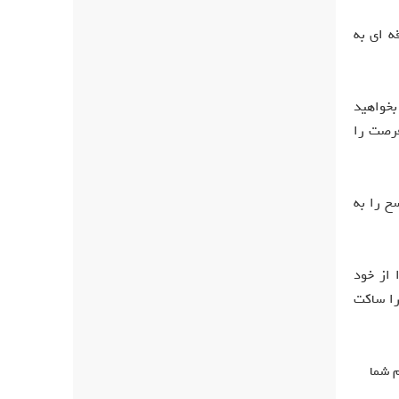
ه ای به
بخواهید
فرصت را
خ را به
 از خود
را ساکت
م شما