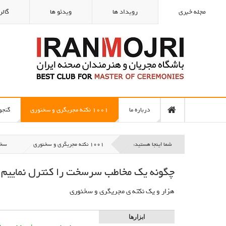
مجله خبری
رویداد ها
ویدئو ها
گالر
درباره ما
1001 نکته مجریگری و سخنوری
گنجو
شما اینجا هستید:
1001 نکته مجریگری و سخنوری
سخن
چگونه یک مخاطب سرسخت را کنترل نماییم
هزار و یک نكته ي مجريگري و سخنوري
ابزارها