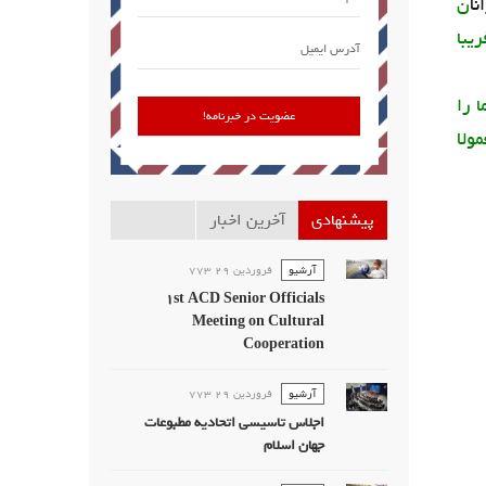
ا
ن
یبا
 را
ولا
پیشنهادی
آخرین اخبار
آرشیو
فروردين 29 773
1st ACD Senior Officials
Meeting on Cultural
Cooperation
آرشیو
فروردين 29 773
اجلاس تاسیسی اتحادیه مطبوعات
جهان اسلام