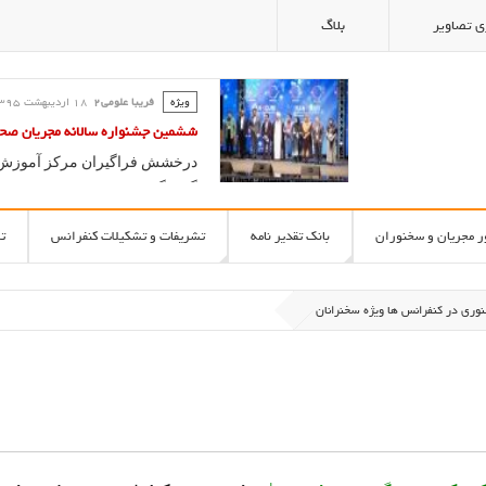
ی تصاویر
بلاگ
ویژه
فریبا علومی2
18 ارديبهشت 1395
ششمین جشنواره سالانه مجریان صحن
درخشش فراگیران مرکز آموزش با
گویندگی
ر مجریان و سخنوران
بانک تقدیر نامه
تشریفات و تشکیلات کنفرانس
ت
وری در کنفرانس ها ويژه سخنرانان