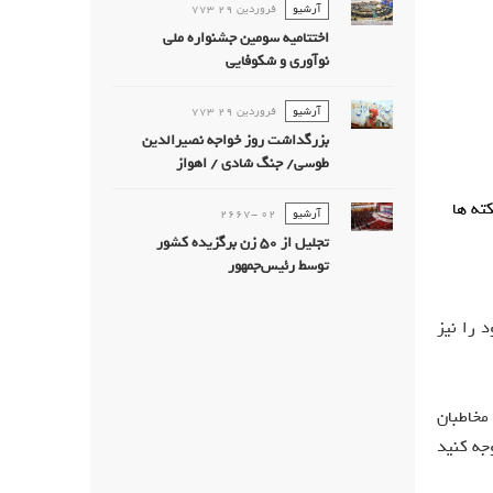
آرشیو
فروردين 29 773
اختتامیه سومین جشنواره ملی
نوآوری و شکوفایی
آرشیو
فروردين 29 773
بزرگداشت روز خواجه نصیرالدین
طوسی/ جنگ شادی / اهواز
ته ها
آرشیو
02 -2667
تجليل از 50 زن برگزيده كشور
توسط رئیس‌جمهور
 را نیز
مخاطبان
جه کنید