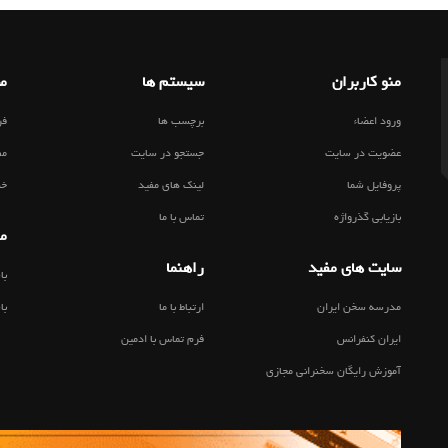
منو کاربران
سیستم ها
مط
ورود اعضاء
برچسب ها
فر
عضویت در سایت
جستجو در سایت
مط
پروفایل شما
لینک های مفید
خب
بازیابی گذرواژه
تماس با ما
من
سایت های مفید
راهنما
با
مدرسه سخن ایران
ارتباط با ما
با
ایران کنفرانس
فرم تماس با ادمین
آموزش رایگان سخنرانی مجازی