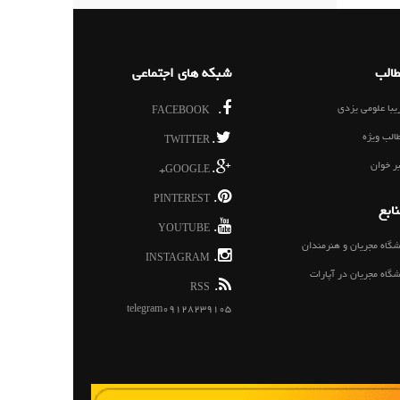
الب
شبکه های اجتماعی
یبا علومی یزدی
.
FACEBOOK
الب ویژه
.
TWITTER
ر خوان
.
GOOGLE+
.
PINTEREST
ابع
.
YOUTUBE
شگاه مجریان و هنرمندان
.
INSTAGRAM
شگاه مجریان در آپارات
.
RSS
telegram09128239105