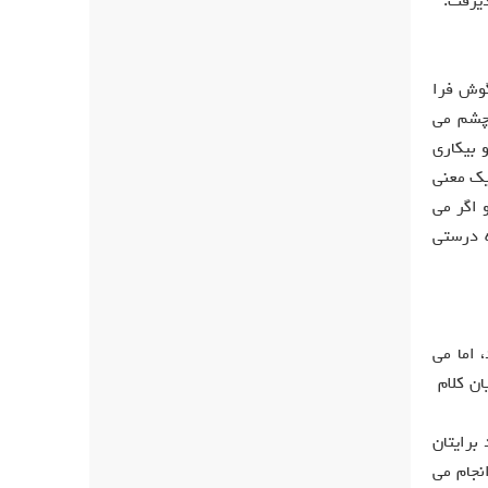
ذيرفت.
گوش فرا
 چشم می
 بيکاری
يک معنی
 اگر می
ه درستی
 اما می
يان کلام
برايتان
نجام می