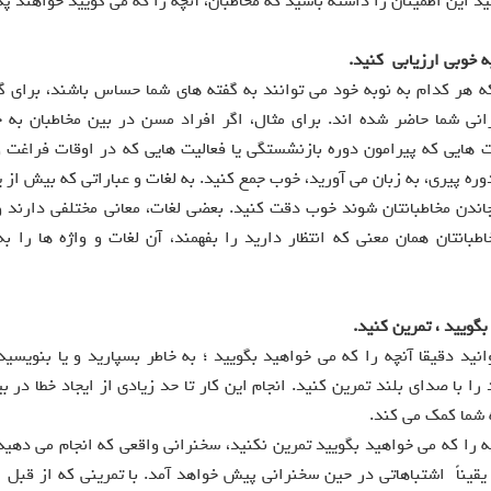
 اين اطمينان را داشته باشيد که مخاطبان، آنچه را که می گوييد خواهند پ
ه خوبی ارزیابی کنيد.
که هر کدام به نوبه خود می توانند به گفته های شما حساس باشند، برای 
انی شما حاضر شده اند. برای مثال، اگر افراد مسن در بين مخاطبان به
 هايی که پيرامون دوره بازنشستگی يا فعاليت هايی که در اوقات فراغت و
دوره پيری، به زبان می آوريد، خوب جمع کنيد. به لغات و عباراتی که بيش از 
جاندن مخاطبانتان شوند خوب دقت کنيد. بعضی لغات، معانی مختلفی دارند و
بانتان همان معنی که انتظار داريد را بفهمند، آن لغات و واژه ها را ب
گوييد ، تمرين کنيد.
نید دقيقا آنچه را که می خواهيد بگوييد ؛ به خاطر بسپاريد و يا بنويسيد،
ا با صدای بلند تمرين کنيد. انجام اين کار تا حد زيادی از ايجاد خطا در ب
 شما کمک می کند.
چه را که می خواهيد بگوييد تمرين نکنيد، سخنرانی واقعی که انجام می دهيد 
یقیناً اشتباهاتی در حين سخنرانی پيش خواهد آمد. با تمرينی که از قبل ا