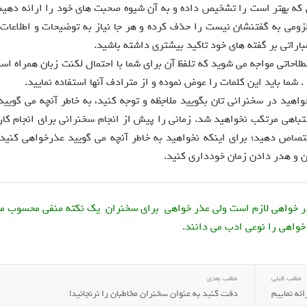
 که بهتر است را تشخيص داده و به آن شيوه صحبت های خود را ارائه دهيد 
لزومی به گفتنشان نيست را حذف کرده و هر جا نياز به توضيحات و اطلاعات
باراتی بر گفته های خود تاکيد بيشتری داشته باشيد.
طلاحاتی مواجه می شوید که تلفظ آن برای شما با احتمال لکنت زبان همراه اس
 شما باید این کلمات را عوض نموده و از مترادف آنها استفاده نمایید.
واهيد در سخنرانی تان بگوييد ملاجظه و توجه کنيد، به خاطر آنچه می گويي
تباهی مرتکب نخواهيد شد. زمانی را پيش از انجام سخنرانی برای انجام کار
اختصاص دهيد؛ برای اينکه نخواهيد به خاطر آنچه می گوييد عذرخواهی کنيد، 
 و هدر دادن زمان خودداری کنيد.
عذر خواهی لازم است ولی عذر خواهی برای سخنران یک نکته منفی محسوب م
خواهی را نوعی ادب می دانند.
مطلب قبلی
مطلب بعدی
ئه نماییم
دقت کنید به عنوان سخنران مخاطبان را نرنجانيد!