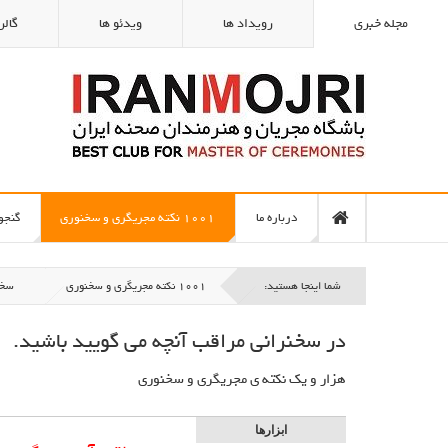
مجله خبری
رویداد ها
ویدئو ها
گالر
درباره ما
1001 نکته مجریگری و سخنوری
گنجو
شما اینجا هستید:
1001 نکته مجریگری و سخنوری
سخن
در سخنرانی مراقب آنچه می گوييد باشيد.
هزار و یک نكته ي مجريگري و سخنوري
ابزارها