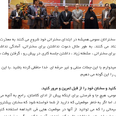
تر سخنرانان عمومی همیشه در ابتدای سخنرانی خود شروع می کنند به معذرت 
اد می کنند. به طور مثال دعوت نداشتن برای سخنرانی، آمادگی نداشت
برای سخنرانی ، مشغله زیاد ، داشتن جلسه کاری در پیش رو ، گرفتن وقت د
میدوارم با این جملات منفی و غیر حرفه ای خدا حافظی کرده باشید .با این
 را این گونه می دهیم.
نيد و سخنان خود را از قبل تمرين و مرور کنيد.
می، هيچ جا و فرصتی برای اينکه پيش از ادای کلامتان، راجع به آنچه می
. اما اگر به خاطر موقعيتی که داريد از شما خواسته شود که سخنان بيشتری 
يحاتی را که می توانيد از آنها در موقعيت هايی فی البداهه استفاده کنيد