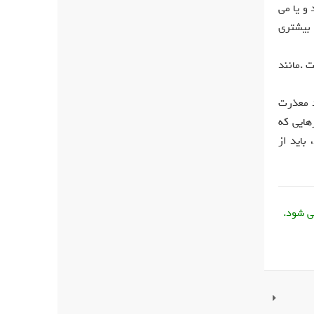
و يا می
 بيشتری
ت .مانند
د معذرت
هايی که
بايد از
ی شود.