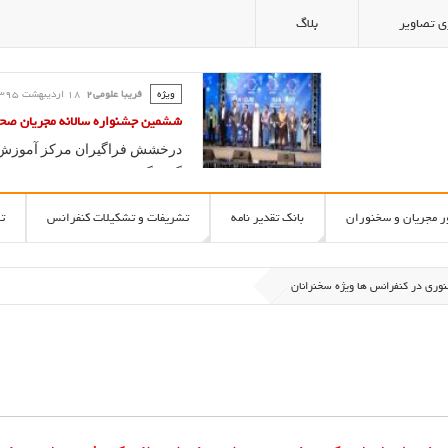
ی تصاویر
بلاگ
ویژه
فریبا علومی2
18 ارديبهشت 1395
کلاس گویندگی و آیین سخنوری ؛ آ
فریبا علومی یزدی
آموزش سخنوری و فن بیان در مدر
ر مجریان و سخنوران
بانک تقدیر نامه
تشریفات و تشکیلات کنفرانس
ت
وری در کنفرانس ها ويژه سخنرانان