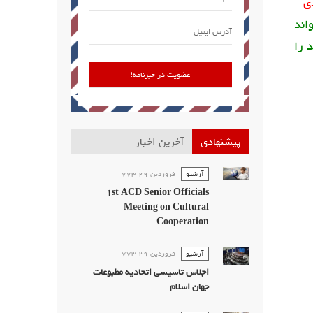
ی
اند
 را
پیشنهادی
آخرین اخبار
آرشیو
فروردين 29 773
1st ACD Senior Officials
Meeting on Cultural
Cooperation
آرشیو
فروردين 29 773
اجلاس تاسیسی اتحادیه مطبوعات
جهان اسلام