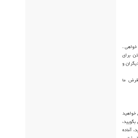
خواهی .
ن برای
یگران و
 فرض ما
 خواهيد
بگوييد،
، آماده