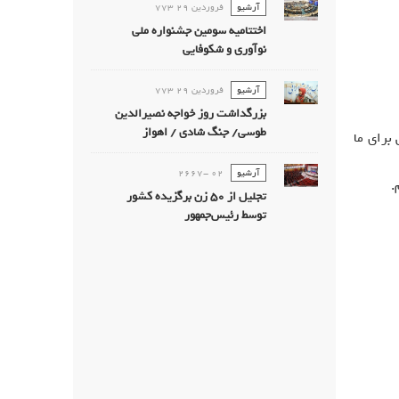
آرشیو
فروردين 29 773
اختتامیه سومین جشنواره ملی
نوآوری و شکوفایی
آرشیو
فروردين 29 773
بزرگداشت روز خواجه نصیرالدین
طوسی/ جنگ شادی / اهواز
برای ما
آرشیو
02 -2667
.
تجليل از 50 زن برگزيده كشور
توسط رئیس‌جمهور