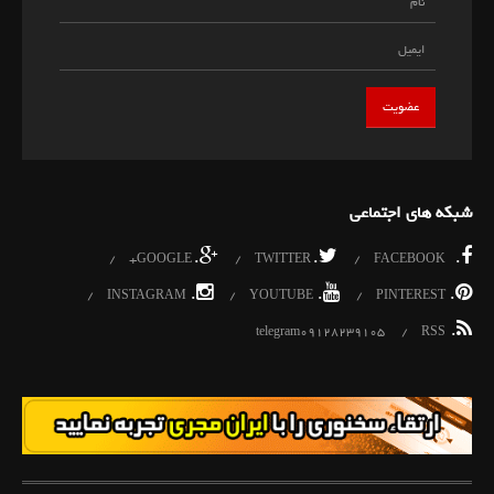
شبکه های اجتماعی
.
.
.
GOOGLE+
TWITTER
FACEBOOK
.
.
.
INSTAGRAM
YOUTUBE
PINTEREST
.
telegram09128239105
RSS