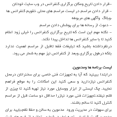
-قرار دادن تاریخ ومکان برگزاری کنفرانس در وب سایت خودتان
- قرار دادن مراسم در لیست مراسم های محلی ،تقویم کنفرانس ها
،وبلاگ وآگهی های مربوطه
- دعوت از رسانه ها برای پوشش دادن مراسم
- نکته مهم این است که تاریخ برگزاری کنفرانس را خیلی زود اعلام
کنید تا با سایر کنفرانس ها تداخل پیدا نکند.
درنظرداشته باشید که تبلیغات فقط تاقبل از مراسم اهمیت ندارد
بلکه درطول برگزاری وبعد از کنفرانس نیز مهم به شمار می رود.
لیست برنامه ها ومدعوین
.
درابتدا ببینید که آیا به تجهیزات فنی خاصی برای سخنرانان درمحل
کنفرانس نیازدارید و سعی کنید این امکانات را به موقع فراهم
نمایید. چک لیستی از ابزار ووسایل مورد نیاز تهیه کنید تا چیزی از
قلم نیفتد.تجهیزات فنی مورد نیازرا حداقل دو ساعت قبل از مراسم
کنترل کنید تا سالم باشند.
برای سهولت در مدیریت ورود مدعوین به سالن و حفظ نظم،بایید برای
مدعوین کارت شناسایی تهیه نمایید. شما می توانید از فرم های ثبت