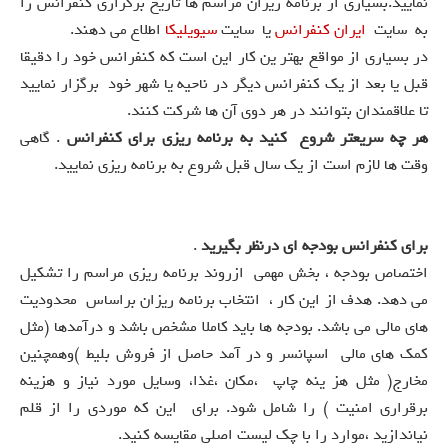
نمایید.بسیاری از برنامه ریزان مراسم ها تاریخ برگزاری کنفرانس را
به سایت
ايران كنفرانس
یا سایت
سيويليكا
اطلاع می دهند.
در بسیاری از مواقع بهتر ین کار این است که کنفرانس خود را دقیقا
قبل یا بعد از یک کنفرانس دیگر در ناحیه یا شهر خود برگزار نمایید
تا علاقمندان بتوانند در هر دوی آن ها شرکت کنند.
هر چه سریعتر شروع کنید به برنامه ریزی برای کنفرانس
. گاهی
وقت ها لازم است از یک سال قبل شروع به برنامه ریزی نمایید.
برای کنفرانس بودجه ای درنظر بگیرید
.
اختصاص بودجه ، بخش مهمی ازروند برنامه ریزی مراسم را تشکیل
می دهد. هدف از این کار ، انتخاب برنامه ریزان براساس محدودیت
های مالی می باشد. بودجه ها باید کاملا مشخص باشد و درآمدها (مثل
کمک های مالی اسپانسر و در آمد حاصل از فروش بلیط )وهمچنین
مخارج( مثل هز ینه چاپ ،مکان ،غذا، وسایل مورد نیاز و هزینه
برقراری امنیت ) را شامل شود. برای این که موردی را از قلم
نیاندازید ،موارد را با چک لیست اصلی مقایسه کنید.