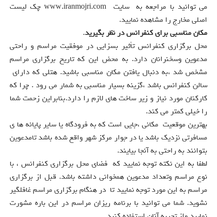
می توانید با مراجعه به سایت www.iranmojri.com
چک لیست
اصلی مخارج را مشاهده نمایید.
مکان مناسبی برای کنفرانس در نظر بگیرید
.
محل برگزاری کنفرانس تأثیر بسزایی در موفقیت مراسم و راحتی
مدعوین وسخنرانان دارد. به محض این که تاریخ برگزاری مراسم
مشخص شد ،به دنبال یافتن مکان مناسبی باشید. هتلی که دارای
سالن کنفرانس باشد ،گزینه بسیار مناسبی به شمار می رود . چرا که
کارکنان مورد نیاز و زیر ساخت های لازم را دارد.بنابراین زحمت شما
را خیلی کمتر می کند.
بهترین موقعیت مکانی ،جایی است که به فرودگاه یا سایر پایانه ها ی
مسافرتی نزدیک باشد یا در جوار مرکز شهر واقع شده باشد تامدعوین
بتوانند به راحتی به آنجا بیایند.
لطفا به این نکته توجه نمایید که فضای محل برگزاری کنفرانس ، با
نوع مراسم وتعداد مدعوین همخوانی داشته باشد. قبل از برگزاری
مراسم به این مورد توجه نمایید تا در هنگام برگزاری مراسم غافلگیر
نشوید. شما می توانید با برنامه ریزان مراسم در این باره مشورت
نمایید واز تجربه آنان استفاده کنید.