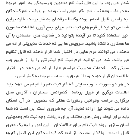
شمار می رود. با این حال ثبت نام مدعوین و رسیدگی به امور مربوط
به دریافت وجه ثبت نام ،کار مهمی است وباید برای ثبت نام کنندگان
به راحتی قابل انجام بوده وکاملا حرفه ای به نظر برسد. علاوه براین
شما می توانید از فرم های ثبت نام ،برای جمع آوری اطلاعات مدعوین
نیز استفاده کنید تا در آینده بتوانید در فعالیت های اقتصادی با آن
ها همکاری داشته باشید. سرویس ها یی که خدمات مدیریتی ارائه می
دهند ، می توانند فرم هایی در اختیار شما قرار دهند که قابل تنظیم
می باشد. شما می توانید فرم ثبت نام اینترنتی را یا از طریق وب
سایتی که خدمات مدیریت مراسم هارا ارائه می دهد در اختیار
علاقمندان قرار دهید ویا از طریق وب سایت مربوط به کنفرانس .
در هر دو صورت ، وب سایتی که کار ثبت نام را انجام می دهد باید
اطلاعات دیگری از قبیل برنامه کنفرانس ،سخنران ، آدرس محل
برگزاری مراسم وقوانین ومقررات هتلی که مدعوین در آن اسکان
داده می شوند نیز ا رائه نماید. آن چه ضروری است این است که شما
باید برای ایجاد روش های مختلف برای دریافت وجه ثبت نام وهمچنین
آسان سازی روند ثبت نام برای علاقمندان این امور را به یک مجری
قابل اعتماد واگذار نمایید. از آنجا که گردانندگان این قبیل کارها