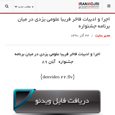
شما اینجا هستید:
نوروز نامه
نمونه های زیبای تبریکات نوروزی
0
مطالب جدید
اجرا و ادبیات فاخر فریبا علومی یزدی در میان
برنامه جشنواره
مدیر سایت
22 آذر 1390
اجرا و ادبیات فاخر فریبا علومی یزدی در میان برنامه
جشنواره آبان 89
{denvideo 22.flv}