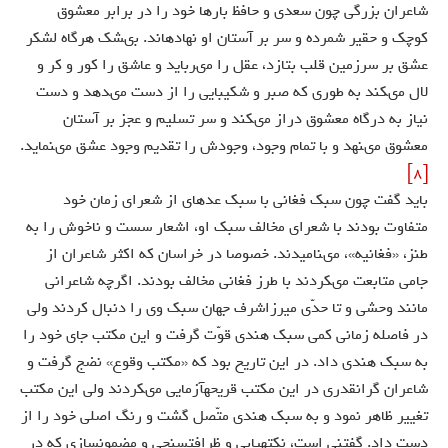
شاعران بزرگى چون سعدى و حافظ بارها خود را در برابر معشوق
كوچك و حقير شمرده و سر بر آستان او نهاده‏اند. بى‏شك هرگاه لشكر
عشق بر سرزمين قلب بتازد، عقل را مى‏ربايد و عاشق را كور و كر و
لال مى‏كند به طورى كه صبر و شكيبايى را از دست مى‏دهد و دست
نياز به درگاه معشوق دراز مى‏كند و سر تسليم و عجز بر آستان
معشوق مى‏نهد و با تمام وجود، وجودش را تقديم وجود عشق مى‏نمايد.
[8]
بايد گفت چون سبك فغانى با سبك عده‏اى از شعراى زمان خود
متفاوت بودند با شعراى مخالف سبك او، اشعار سست و ناخوش را به
طنز، «فغانيه»، مى‏ناميدند. خصوصا در خراسان كه اكثر شاعران از
جامى متابعت مى‏كردند با طرز فغانى مخالف بودند. اگرچه شاعرانى
مانند وحشى و تا حدّى ميرزاشرف جهان سبك وى را دنبال كردند ولى
در فاصله زمانى كمى سبك هندى قوّت گرفت و اين مكتب جاى خود را
به سبك هندى داد. در اين تاريخ بود كه «مكتب وقوع» نضج گرفت و
شاعران گرانقدرى در اين مكتب قريحه‏آزمايى مى‏كردند ولى اين مكتب
تغيير ظاهر نمود و به سبك هندى متّصل گشت و رنگ اصلى خود را از
دست داد. گفتنى است، نكته‏يابى و ظرافت‏سنجى و مضمون‏سازى كه در