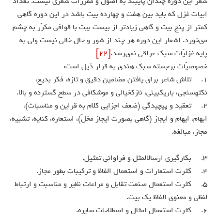
شعر اين دوره چندان پايبند به اصول و مقررات شعرى نيست. تعداد
ابيات غزل كه بايد بين هفت و چهارده بيت باشد در اين دوره گاهى
كمتر از پنج بيت و گاهى زيادتر از بيست بيت با قوافى مكرّر به چشم
مى‏خورد. اشعار اين دوره هر چند از شور و حال خالى نيست ولى به
پايه غزليّات سبك عراقى نمى‏رسد.
[22]
خصوصيّات برجسته سبك هندى به قرار ذيل است:
1. تلاش شاعر براى يافتن مضامين دقيق و تازه، فكر بديع،
نكته‏سنجى، باريك‏بينى، نازك‏خيالى و موشكافى در سطح گسترده و بالا.
2. تعقيد و پيچيدگى (ضعف اجزايى كلام به قراين و مناسبات)،
ابهام، ايهام و ايجاز (گاهى بصورت ايجاز مخلّ)، استعاره، كنايه، تشبيه،
مجاز، مبالغه.
3. بكارگيرى ارسال‏المثل و فراوانى تمثيل.
4. كثرت استعارات و استعمال الفاظ و تركيبات بطور مجاز.
5. كثرت استعمال صنعت تقابل و مراعات نظير و مناسبت و ارتباط
لفظى و معنوى الفاظ يك بيت.
6. كثرت استعمال امثال و اصطلاحات سايره.