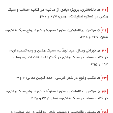
[30]
×. ناتل‏خانلرى، پرويز: «يادى از صائب» در كتاب: «صائب و سبك
هندى در گستره تحقيقات»، همان: 277 و 279.
[31]
×. مؤتمن، زين‏العابدين: «دوره صفويّه يا دوره رواج سبك هندى»،
همان: 447 و 448.
[32]
×. نورانى وصال، عبدالوهّاب: «سبك هندى و وجه تسميه آن»،
در كتاب: «صائب و سبك هندى در گستره تحقيقات ادبى»، همان:
294 و 295.
[33]
×. مكتب وقوع در شعر فارسى، احمد گلچين معانى: 2 و 3.
[34]
×. مؤتمن، زين‏العابدين: «دوره صفويّه يا دوره رواج سبك هندى»
در كتاب: «صائب و سبك هندى»، همان: 447 و 448.
[35]
×. يوسفى، غلامحسين: «تصوير شاعرانه اشيا در نظر صائب» در