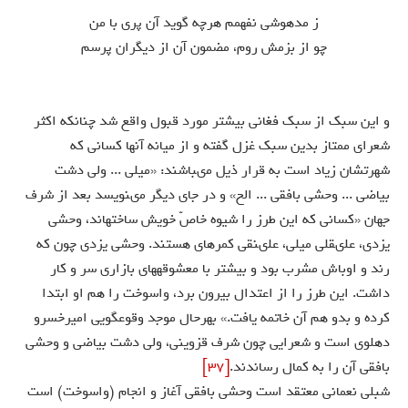
ز مدهوشى نفهمم هرچه گويد آن پرى با من
چو از بزمش روم، مضمون آن از ديگران پرسم
و اين سبك از سبك فغانى بيشتر مورد قبول واقع شد چنانكه اكثر
شعراى ممتاز بدين سبك غزل گفته و از ميانه آنها كسانى كه
شهرتشان زياد است به قرار ذيل مى‏باشند: «ميلى ... ولى دشت
بياضى ... وحشى بافقى ... الخ» و در جاى ديگر مى‏نويسد بعد از شرف
جهان «كسانى كه اين طرز را شيوه خاصّ خويش ساخته‏اند، وحشى
يزدى، على‏قلى ميلى، على‏نقى كمره‏اى هستند. وحشى يزدى چون كه
رند و اوباش مشرب بود و بيشتر با معشوقه‏هاى بازارى سر و كار
داشت. اين طرز را از اعتدال بيرون برد، واسوخت را هم او ابتدا
كرده و بدو هم آن خاتمه يافت.» بهرحال موجد وقوع‏گويى اميرخسرو
دهلوى است و شعرايى چون شرف قزوينى، ولى دشت بياضى و وحشى
بافقى آن را به كمال رساندند.
[37]
شبلى نعمانى معتقد است وحشى بافقى آغاز و انجام (واسوخت) است