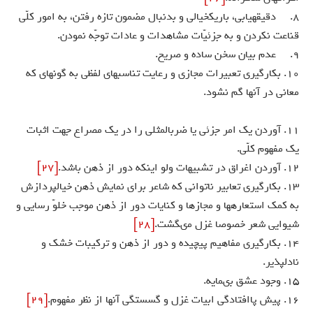
8. دقيقه‏يابى، باريك‏خيالى و بدنبال مضمون تازه رفتن، به امور كلّى
قناعت نكردن و به جزئيّات مشاهدات و عادات توجّه نمودن.
9. عدم بيان سخن ساده و صريح.
10. بكارگيرى تعبيرات مجازى و رعايت تناسبهاى لفظى به گونه‏اى كه
معانى در آنها گم نشود.
11. آوردن يك امر جزئى يا ضرب‏المثلى را در يك مصراع جهت اثبات
يك مفهوم كلّى.
12. آوردن اغراق در تشبيهات ولو اينكه دور از ذهن باشد.
[27]
13. بكارگيرى تعابير ناتوانى كه شاعر براى نمايش ذهن خيال‏پردازش
به كمك استعاره‏ها و مجازها و كنايات دور از ذهن موجب خلوّ رسايى و
شيوايى شعر خصوصا غزل مى‏گشت.
[28]
14. بكارگيرى مفاهيم پيچيده و دور از ذهن و تركيبات خشك و
نادلپذير.
15. وجود عشق بى‏مايه.
16. پيش پاافتادگى ابيات غزل و گسستگى آنها از نظر مفهوم.
[29]