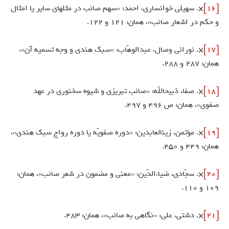
[16]
×. سهيلى خوانسارى، احمد: «سهم صائب در مثلهاى ساير يا امثال
و حكم در اشعار صائب»، همان: 121 و 122.
[17]
×. نورانى وصال، عبدالوهّاب: «سبك هندى و وجه تسميه آن»،
همان: 287 و 288.
[18]
×. صفا، ذبيح‏اللّه‏: «صائب تبريزى و شيوه سخنورى در عهد
صفوى»، همان: ص 496 و 497.
[19]
×. مؤتمن، زين‏العابدين: «دوره صفويّه يا دوره رواج سبك هندى»،
همان: 449 و 450.
[20]
×. سجّادى، ضياءالدّين: «معنى و مضمون در شعر صائب»، همان:
109 و 110.
[21]
×. دشتى، على: «نگاهى به صائب»، همان: 483.