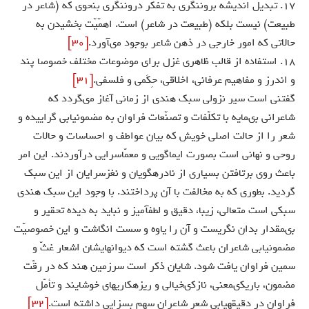
17. تبديل انديشه برون‏نگرى به تفكر درون‏نگرى بنحوى كه (شاعر در
طبيعت) نيست بلكه (طبيعت در شاعر) است. اهمّيّت بخشيدن به
حالاتى كه امور خارجى در ذهن شاعر بوجود مى‏آورد.
[30]
18. استفاده از قالب ظاهرى غزل براى موضوعات مختلف خصوصا پند
و اندرز و مفاهيم عرفانى، اخلاقى، حِكَمى و فلسفى.
[31]
گفتنى است سير نزولى سبك هندى از زمانى آغاز مى‏گردد كه
شاعرانى بى‏مايه با تكلّفات و تصنّعات فراوان به مضمون‏يابى گراييده و
شعر را از حالت اصلى خويش كه بيان عواطف و احساسات و حالات
روحى و نهانى است بصورت ايماگويى و معمّاسرايى درآوردند. اين امر
باعث روى برتافتن بسيارى از نادره‏گويان و نغزسرايان از اين سبك
گرديد. بطورى كه به مخالفت با آن پرداختند. با وجود اين سبك هندى
سبكى است متعالى، زيبا، دقيق و لطف‏آميز و نبايد به ديده تحقير و
بى‏مقدار بدان نگريست و آن را ياوه و سست انگاشت و اين خصوصيّت
مضمون‏يابى شاعران باعث گشته است كه ديوانهايشان اشعار غثّ و
سمين فراوان يافت شود. شايان ذكر است سرزمين هند كه در رقّت
مضمون، باريكى‏معنى، نازكى‏خيالى و ريزه‏كاريهاى خوشايند و تأمّل
فراوان در دقيقه‏يابى شعر شاعران سهم بسزايى داشته است.
[32]