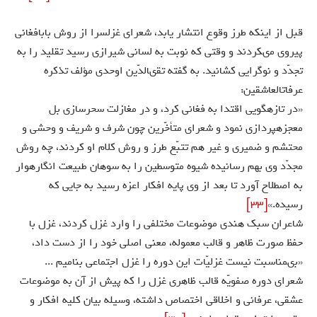
قبل از اينكه طرز وقوع انتشار يابد، شعراى غزلسرا از روش بابافغانى
پيروى مى‏كردند و وقتى كه نوبت به لسانى شيرازى رسيد تقليد را به
تجدّد و نوگرايى كشانيد. به گفته تقى‏الدّين اوحدى مؤلف تذكره
عرفات‏العاشقين:
«در تازه‏گويى اقتدا به فغانى كرد، و در مغازلت سحرسازى بل
معجزه‏پردازى نمود و شعراى متأخّرين چون شرف و شريف و وحشى و
محتشم و ضميرى و غير هم تتبّع طرز و روش كلام او كردند، چه روش
مجدّد وى بهم رسانيده شيوه متوسطين را به سوهان طبيعت انگاره‏وار
به اصطلاح آورد تا بعد از وى پايه افكار اعزه رسيد به جايى كه
رسيده.»
[33]
شاعران سبك هندى موضوعات مختلفى را وارد غزل كردند، غزل با
حفظ صورت ظاهر و قالب معموله، معنى اصلى خود را از دست داد،
«بى‏مناسبت نيست غزليّات اين دوره را غزل اجتماعى بناميم ...
شعراى دوره صفويّه قالب ظاهرى غزل را كه پيش از آن به موضوعات
عشقى، عرفانى و اخلاقى اختصاص داشته، وسيله بيان كليه افكار و