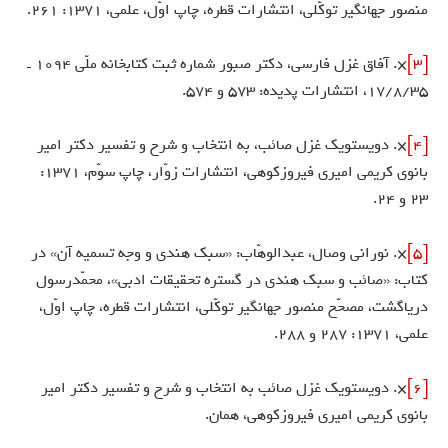
منصور جهانگير توكّلى، انتشارات قطره، چاپ اوّل، علمى، 1371: 261.
[3]
×. آفاق غزل فارسى، دكتر صبور شماره ثبت كتابخانه ملّى 1094 ـ
17/8/35، انتشارات پديده: 573 و 574.
[4]
×. دويست‏ويك غزل صائب، به انتخاب و شرح و تفسير دكتر امير
بانوى كريمى اميرى فيروزكوهى، انتشارات زوّار، چاپ سوّم، 1371:
23 و 24.
[5]
×. نورانى وصال، عبدالوهّاب: «سبك هندى و وجه تسميه آن» در
كتاب: «صائب و سبك هندى در گستره تحقيقات ادبى»، محمّدرسول
درياگشت، مصحّح منصور جهانگير توكّلى، انتشارات قطره، چاپ اوّل،
علمى، 1371: 287 و 288.
[6]
×. دويست‏ويك غزل صائب به انتخاب و شرح و تفسير دكتر امير
بانوى كريمى اميرى فيروزكوهى، همان.