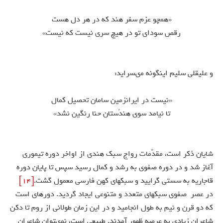
«همچو عزم سفر هند كه در هر دل هست
رقص سوداى تو در هيچ سرى نيست كه نيست»
و عليقلى سليم اينگونه مى‏سرايد:
«نيست در ايران‏زمين سامان تحصيل كمال
تا نيامد سوى هندُستان حنا رنگين نشد»
شايان ذكر است، مقدّمات رواج سبك هندى از اواخر دوره تيمورى
آغاز شد و در دوره صفوى به رشد و كمال رسيد سپس تا پايان دوره
قاجاريه به سستى گراييد و سبكهاى كهن فارسى معمول گشت.
[14]
در عصر صفوى سبكهاى متعدد و متنوعى ايجاد گرديد. دوره‏اى است
كه دو قرن و نيم به طول انجاميد و در اين زمان طولانى از روم تا دكن
شاعران زيادى به عرصه ظهور آمدند. طبيعى است، نمى‏توان شاعران