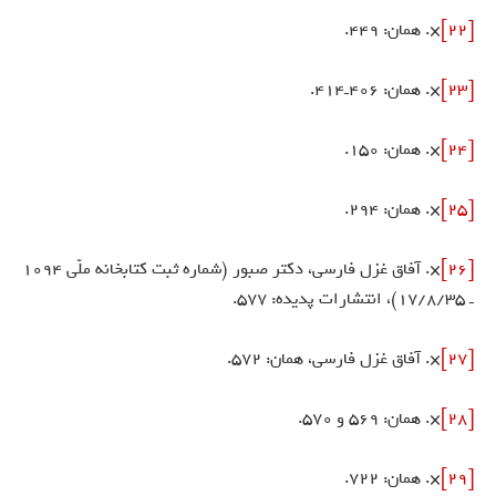
[22]
×. همان: 449.
[23]
×. همان: 406ـ414.
[24]
×. همان: 150.
[25]
×. همان: 294.
[26]
×. آفاق غزل فارسى، دكتر صبور (شماره ثبت كتابخانه ملّى 1094
ـ 17/8/35)، انتشارات پديده: 577.
[27]
×. آفاق غزل فارسى، همان: 572.
[28]
×. همان: 569 و 570.
[29]
×. همان: 722.