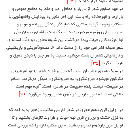
مقصودات خود قرار دادند.»
[34]
در عهد صفوى شعر از دربار و محافل ادبا و علما به مجامع عمومى و
بازارها و قهوه‏خانه راه يافت، اين امر منجر به پيدايش واقعه‏گويى يا
«مكتب وقوع» گرديد مكتبى كه نمايانگر زندگى روزانه و عوام و
تجارب عملى روزمره مردم بود. در سبك هندى اشياى بى‏جان حتّى
لوازم زندگانى حيات پيدا مى‏گشت اين شيوه معلول دو علّت است: 1ـ
شعر صبغه اشرافى خود را از دست داد. 2ـ مضمون‏آفرينى و باريك‏بينى
و نازك‏خيالى شاعران باعث مى‏شود نسبت به هر چيز با ديدى دقيق و
ظريف بنگرند.
[35]
در سبك هندى جالب آن است كه طرز برخورد شاعر با عوالم طبيعى
دگرگون مى‏شود «برون‏نگرى» به «درون‏نگرى» مبدّل مى‏گردد. «شاعر
در طبيعت» نيست بلكه «طبيعت در شاعر» است. آنچه مهم است
حالاتى است كه امور خارجى در ذهن شاعر بوجود مى‏آورد.
[36]
در اوايل قرن دهم هجرى در شعر فارسى مكتب تازه‏اى پديد آمد كه
به غزل خشك و بى‏روح قرن نهم حيات و طراوت تازه‏اى بخشيد و تا
اوايل قرن يازدهم تداوم بخشيد. «اين مكتب تازه را كه برزخى است