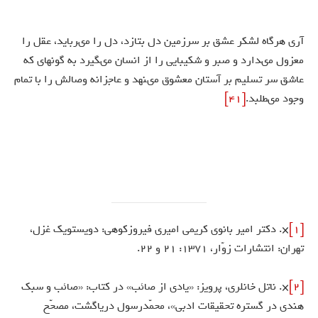
آرى هرگاه لشكر عشق بر سرزمين دل بتازد، دل را مى‏ربايد، عقل را
معزول مى‏دارد و صبر و شكيبايى را از انسان مى‏گيرد به گونه‏اى كه
عاشق سر تسليم بر آستان معشوق مى‏نهد و عاجزانه وصالش را با تمام
وجود مى‏طلبد.
[41]
[1]
×. دكتر امير بانوى كريمى اميرى فيروزكوهى: دويست‏ويك غزل،
تهران: انتشارات زوّار، 1371: 21 و 22.
[2]
×. ناتل خانلرى، پرويز: «يادى از صائب» در كتاب: «صائب و سبك
هندى در گستره تحقيقات ادبى»، محمّدرسول درياگشت، مصحّح