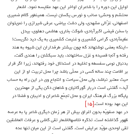
اوايل اين دوره را با شاعران اواخر اين عهد مقايسه نمود. اشعار
محتشم و وحشى؛ صائب و نورس يكسان نيست. همينطور كلام ضميرى
اصفهانى، غزّالى مشهدى، ولى دشت بياضى، عرفى شيرازى را نمى‏توان
با سخن فيضى اكبرآبادى، شوكت بخارى، هاشمى دهلوى، بيدل
عظيم‏آبادى، گرامى كشميرى و غنيمت كشميرى به يك ديد نگريست!
«اينكه بعضى نوشته‏اند كه چون بيشتر طرفداران اين شيوه به هند
رفته و آنجا قصيده و غزل ساخته‏اند، بايد سبكشان را هندى گفت،
بدنبال نوعى سفسطه و تخليط در استدلال خود رفته‏اند، زيرا اگر قرار
بر اقامت چند ساله كسى در محلّى باشد چرا محل تربيت او از اين
حيث معتبر نباشد، ولى محلّ سياحت و انتجاع وى در اين راه به حساب
آيد.» گفتنى است دربار گوركانيان و شاهان دكن يكى از مهمترين
پايگاه بزرگ فرهنگ ايران و محل تجمّع شاعران و اديبان و فضلا در
اين عهد بوده است.
[15]
در عهد صفويّه بدون اغراق بيش از هر زمان ديگرى شاعر پا به عرصه
ظهور گذاشته است. تذكره خلاصه‏الاشعار تقى كاشى و عرفات العاشقين
تقى اوحدى مؤيّد عرايض است. گفتنى است از اين ميان تنها عده