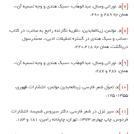
[7]
×. نورانى وصال، عبدالوهّاب: «سبك هندى و وجه تسميه آن»،
همان جا: 289 و 290.
[8]
×. مؤتمن، زين‏العابدين: «نظريه نگارنده راجع به صائب» در كتاب:
«صائب و سبك هندى در گستره تحقيقات ادبى»، محمّدرسول
درياگشت، همان جا: 418ـ420.
[9]
×. نورانى وصال، عبدالوهّاب: «سبك هندى و وجه تسميه آن»،
همان: 286 و 287.
[10]
×. تحوّل شعر فارسى، زين‏العابدين مؤتمن، انتشارات ظهورى،
1355: 175.
[11]
×. سير غزل در شعر فارسى، دكتر سيروس شميسا، انتشارات
فردوس، چاپ چهارم، 1373، تهران، چاپخانه رامين: 181 و 183.