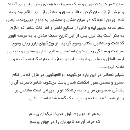
ميان شعر دوره تيمورى و سبك معروف به هندى زمان وقوع مى‏گفتند
و غرض از آن بيان كردن حالات عشق و عاشقى از روى واقع بود و به
نظم آوردن آنچه كه در ميان عاشق و معشوق به وقوع مى‏پيوندد، يعنى
شعر ساده بى‏پيرايه و خالى از صنايع لفظى و اغراقات شاعرانه «لازم
به ذكر است يك قرن پس از اين تاريخ سبك هندى پا به عرصه ظهور
گذاشت و جانشين مكتب وقوع گرديد. از ويژگيهاى بارز زبان وقوع
صراحت و سادگى زبان بدون استعمال صنايع لفظى و معنوى و بديعى و
ارسال‏المثل و تمثيل و ايهام و ابهام، مجاز، استعاره، كنايه، تشبيه و
مانند اينهاست.
شبلى نعمانى در اين باره مى‏گويد: «واقعه‏گويى در غزل كه در كلام
خسرو و سعدى بطور انگشت شمار يافت مى‏شود، شاعر نامبرده آن را
يك فن مخصوص قرار داده، چنانكه او را ديوانى است مشتمل بر
هزار شعر كه تماما به همين سبك گفته شده است. مثال:
به هر جا مى‏روم، اول حديث نيكوان پرسم
كه حرف آن مه نامهربان را در جهان پرسم