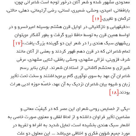
معدودى مشهور شده و شعر آنان درخور توجّه است شاعرانى چون:
بابافغانى، اميدى، وحشى، ضميرى، لسانى، رضى آرتيمانى، دهلى، حالتى،
تركمان و نظيرى.
[16]
«دقيقه‏يابى و نازك‏خيالى در اوايل قرن هشتم بوسيله اميرخسرو و در
اواسط همين قرن به توسط حافظ نيرو گرفت و بطور آشكار مى‏توان
ريشه‏هاى سبك هندى را در شعر اين دو گوينده بزرگ يافت.»
[17]
تمام شاعرانى كه در قرن دهم ظهور كردند و بعضى از آنان مانند
شرف قزوينى، غزالى مشهدى، وحشى بافقى، ثنايى مشهدى، عرفى
شيرازى و محتشم كاشانى از استادان شعرند. اينان بنابر رسم
شاعران آن عهد به سوى نوآورى گام برمى‏داشتند و سخت تحت تأثير
زبان و شيوه بيان شاعران نزديك به آن عهد، خاصّه حوزه ادبى هرات
بودند.
[18]
«يكى از خصايص روحى شعراى اين عصر كه در كيفيّت معانى و
مضامين تأثير فراوان داشته و از لحاظ لفظى و معنوى صورت خاصى به
اشعار سبك هندى بخشيده است، تمايل شديد به افراط و تفريط در
مورد جميع شؤون فكرى و اخلاقى مى‏باشد ... اين معلول دو علت