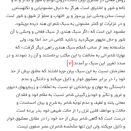
روش فغانى در شاعرى بيان حالات درونى توأم با سوز و گداز و آه و
ناله و شور و اشتياق است. هرگز به دنبال مضمون‏يابى و نكته‏سنجى
نيست سخن وحشى نيز پرسوز و پر التهاب و مملوّ از شوق و شور است
و در غزليّات او كمتر مضمونى به سبك شعراى هند ديده مى‏شود.
مقصود اين است كه «اگر سبك هندى از سبك فغانى و وحشى با آن
شور و حال مايه‏ور مى‏گرديد يا شايد كلامى در حدّ اعلا بود، ولى
متأسفانه بعد از صائب كم‏كم سبك هندى راهى ديگر گرفت.» كه
نهايتا شاعرانى به مخالفت با اين مكتب برخاستند و آن رد نمودند و در
صدد تغيير اين سبك برآمدند.
[7]
معترضان نسبت به اين سبك بيان مى‏داشتند كه عاشق بيش از حد
خود را در برابر معشوق خوار و ذليل مى‏كند و دلتنگى و عدم
دلبستگى به جهان و بى‏اعتنايى او نسبت به تعلّقات و زيبايى‏هاى دنيوى
و غرور و تكبّر و خودبزرگ‏بينى شاعر نسبت به مقام خود و فقدان
معانى بلند و لطيف و عدم توجّه شاعر به شرح و بيان احساسات و
حالات و عواطف قلبى غزل را از حالت طبيعى خود بدر برده است.
درست است كه گاهى شاعر بيش از حد خود را در مقابل معشوق خوار
و ذليل مى‏كند ولى اين تنها مشخّصه شاعران عصر صفوى نيست.