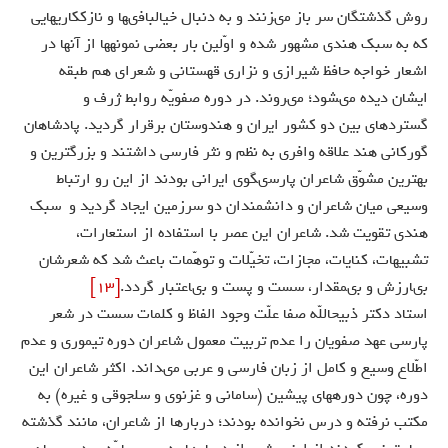
روش گذشتگان سر باز مى‏زنند و به دنبال خيالبافى‏ها و نازك‏كاريهايى
كه به سبك هندى مشهور شده و اوّلين بار بعضى نمونه‏ها از آنها در
اشعار خواجه حافظ شيرازى و نزارى قهستانى و شعراى هم طبقه
ايشان ديده مى‏شود؛ مى‏روند. در دوره صفويّه روابط ژرف و
گسترده‏اى بين دو كشور ايران و هندوستان برقرار گرديد. پادشاهان
گوركانى هند علاقه وافرى به نظم و نثر فارسى داشتند و بزرگترين و
بهترين مشوّق شاعران پارسى‏گوى ايرانى بودند از اين رو ارتباط
وسيعى ميان شاعران و دانشمندان دو سرزمين ايجاد گرديد و سبك
هندى تقويت شد. شاعران اين عصر با استفاده از استعارات،
تشبيهات، كنايات، مجازات، تخيّلات و توهّمات باعث شد كه شعرشان
بى‏ارزش و بى‏مقدار، سست و پست و بى‏اعتبار گردد.
[13]
استاد دكتر ذبيح‏اللّه‏ صفا علّت وجود الفاظ و كلمات سست در شعر
پارسى عهد صفويان را عدم تربيت معمول شاعران دوره تيمورى و عدم
اطّلاع وسيع و كامل از زبان فارسى و عربى مى‏داند. اكثر شاعران اين
دوره، چون دوره‏هاى پيشين (سامانى و غزنوى و سلجوقى و غيره) به
مكتب نرفته و درس نخوانده بودند؛ دربارها از شاعران، مانند گذشته