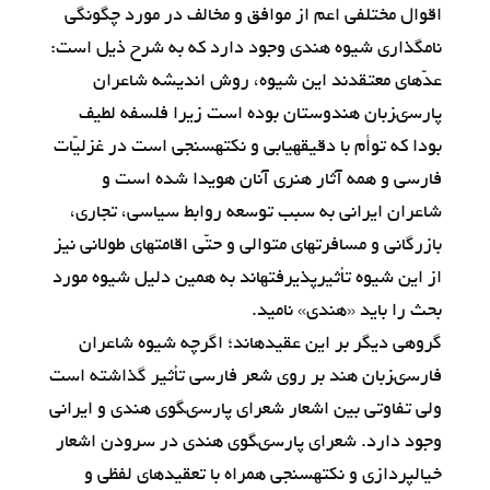
اقوال مختلفى اعم از موافق و مخالف در مورد چگونگى
نام‏گذارى شيوه هندى وجود دارد كه به شرح ذيل است:
عدّه‏اى معتقدند اين شيوه، روش انديشه شاعران
پارسى‏زبان هندوستان بوده است زيرا فلسفه لطيف
بودا كه توأم با دقيقه‏يابى و نكته‏سنجى است در غزليّات
فارسى و همه آثار هنرى آنان هويدا شده است و
شاعران ايرانى به سبب توسعه روابط سياسى، تجارى،
بازرگانى و مسافرتهاى متوالى و حتّى اقامتهاى طولانى نيز
از اين شيوه تأثيرپذيرفته‏اند به همين دليل شيوه مورد
بحث را بايد «هندى» ناميد.
گروهى ديگر بر اين عقيده‏اند؛ اگرچه شيوه شاعران
فارسى‏زبان هند بر روى شعر فارسى تأثير گذاشته است
ولى تفاوتى بين اشعار شعراى پارسى‏گوى هندى و ايرانى
وجود دارد. شعراى پارسى‏گوى هندى در سرودن اشعار
خيال‏پردازى و نكته‏سنجى همراه با تعقيدهاى لفظى و