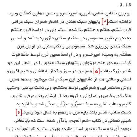
قبل از
او چون خاقانى، نظامى، انورى، اميرخسرو و حسن دهلوى كماكان وجود
داشته است.
[4]
پايه‏هاى سبك هندى در اشعار شعراى سبك عراقى
قرن ششم، هفتم و هشتم بنا شده است. ولى در اواسط قرن هشتم
به تدريج تغيير محسوسى در ساختار سخن‏پردازى پديد آمد و اساس
سبك هندى پى‏ريزى شد. مضمون‏يابى و نكته‏سنجى در اوايل قرن
هشتم به وسيله اميرخسرو و در اواسط همين قرن توسط حافظ قوّت
گرفت. به طور حتم مى‏توان ريشه‏هاى سبك هندى را در اشعار اين دو
شاعر بزرگ يافت.
[5]
همچنين در سوز و گداز بابافغانى و شيخ آذرى و
لسانى و حالتى هم از نشانه‏هاى اين سبك يافت مى‏شود. بعدها همين
روش سخن‏سرايى و شعرگويى توسط محتشم، ولى دشت بياضى، وحشى،
ملك قمى، ضميرى اصفهانى و گروه بعد از ايشان يعنى عرفى، نظيرى،
كليم و طالب آملى به سبك مميّز و مجزّايى مبدّل شد و بالاخره به
دست صائب، شاعر بلند پايه قرن يازدهم به كمال خود رسيد.
[6]
شبلى نعمانى در كتاب «شعرالعجم» يادآور شده است كه بابافغانى
بوجود آورنده سبك هندى است، عقيده وى درست به نظر نمى‏آيد. زيرا