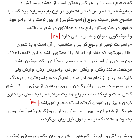
كه صحيح نيست زيرا هر كس ممكن است از معشوق سركش و
جفاپيشه خود اعتراض كند و اشعارى در اين باب بسرايد بايد گفت با
منسوخ شدن سبك وقوع (واسوخت‏گويى) از بين نرفت و تا اواخر عهد
صفوى در هندوستان رايج بود و هم‏اكنون در شعر «ريخته»
واسوخت‏گويى عنوان و نام و نشانى دارد.
[38]
«واسوخت نوعى از وقوع گرايى و منشعب از آن است و به شعرى
اطلاق مى‏شود كه مفاد آن اعراض از معشوق باشد و اين كلمه با حذف
نون مصدرى "واسوختن" درست معنى ضدّ آن را كه سوختن باشد
مى‏دهد. مانند رفتن وارفتن، خوردن واخوردن، زدن وازدن ولى
كلّيّت ندارد و از تمام مصادر صادر نمى‏گردد.» واسوختن در فرهنگ
بهار عجم «به معنى اعراض كردن، و روى برتافتن از چيزى و ترك عشق
گفتن است و اينكه صاحب چراغ هدايت «واديد» را به معنى خوددارى
كردن و بيزارى نمودن گرفته است؛ صحيح نمى‏باشد.
[39]
هر يك از شاعران مشهور عصر صفوى داراى ويژگيهاى خاصّ مخصوص
به خود هستند، كه توسط جدول ذيل بيان مى‏گردد:
وحشى بافقى و على‏نقى كمره‏اى شرح و بيان عكسهاى مجازى (مكتب