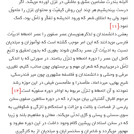
البتّه بندرت مضامين عشق و عاشقى در غزل آورده مى‏شد. اگر
درست بينديشيم هر چند اين روش كيفيّت و محتواى غزل را متحوّل
نمود ولى به اعتلاى شعر كه ورود انديشه و تفكّر و تأمّل بود، كمك
نمود.
[11]
بعضى دانشمندان و تذكره‏نويسان عصر صفوى را عصر انحطاط ادبيّات
فارسى مى‏دانند كه اين امر موجب گشته است كه نوآموزان و مبتديان
نسبت به ادبيّات آن عصر بدگمان شوند بطورى كه بدون تحقيق و تتبّع
كامل اين عصر را دوره انحطاط و تنزّل بنامند. در صورتى كه با اندكى
تأمّل درمى‏يابيم كه شعراى مهم و برجسته‏اى چون صائب، كليم، نظيرى،
عرفى و وحشى و دانشمندان و فلاسفه مشهورى چون مير فندرسكى،
شيخ بهايى، ميرداماد، ملاّصدرا و ملاّمحسن فيض در اين حوزه رشد
نمودند و آن انحطاط و تنزّل مربوط به اواخر دوره صفويّه است.
[12]
مرحوم اقبال آشتيانى بيان مى‏دارد كه در دوره سلاطين صفوى سخن
پارسى از فصاحت و بلاغت و جزالت و استحكام و تازگى و شكوفايى به
سوى سستى و پستى و كژى تدنّى مى‏كند. معانى و مفاهيم بلند و زيبا
كه در سخن استادان پيشين كلام وجود داشت در اين دوره مطرود و
مهجور مى‏گردد و شاعران و سخن‏سرايان و مبتديان از به كارگيرى