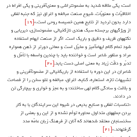
است: يكى علاقه شديد به مضمون‏تراشى و معنى‏آفرينى و يكى افراط در
اخلاقيّات و معنويّات. شيوع صنعت مبالغه و اغراق نيز كه جنبه لفظى
دارد بدون ترديد از نتايج همين خصيصه روحى است.»
[19]
از ويژگيهاى برجسته سبك هندى نازك‏خيالى، مضمون‏سازى، ديريابى و
نكته‏هاى ظريف و دقيق و باريك است. اگر از صنعت ايهام استفاده
شود تمام كلام ايهام‏آميز و مخيّل است و معانى دورتر از ذهن همواره
مراد و منظور شاعر است و خواننده بايد با چندين واسطه با تأمّل و
تدبّر و دقّت زياد به معنى اصلى دست يابد.
[20]
شاعران در اين دوره با استفاده از باريك‏خيالى از مضمون‏آفرينى و
تشبيهات تازه، استعاره، كنايه، اغراق، مبالغه و غلو سخن را از فصاحت
و بلاغت و سادگى كلام تهى ساختند؛ و به عجز و خوارى و بيچارگى تن
در دادند.
«تناسبات لفظى و صنايع بديعى در شيوه اين سرايندگان با به كار
بردن جمله‏هاى متداول محاوره توأم نشده و از اين رو بعضى از
سخن‏سنجان معتقد شده‏اند كه آنان از فرهنگ زبان عامّه مدد
گرفته‏اند.»
[21]