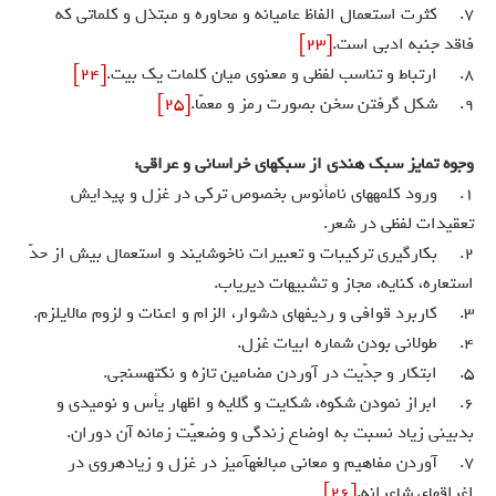
7. كثرت استعمال الفاظ عاميانه و محاوره و مبتذل و كلماتى كه
فاقد جنبه ادبى است.
[23]
8. ارتباط و تناسب لفظى و معنوى ميان كلمات يك بيت.
[24]
9. شكل گرفتن سخن بصورت رمز و معمّا.
[25]
وجوه تمايز سبك هندى از سبكهاى خراسانى و عراقى:
1. ورود كلمه‏هاى نامأنوس بخصوص تركى در غزل و پيدايش
تعقيدات لفظى در شعر.
2. بكارگيرى تركيبات و تعبيرات ناخوشايند و استعمال بيش از حدّ
استعاره، كنايه، مجاز و تشبيهات ديرياب.
3. كاربرد قوافى و رديفهاى دشوار، الزام و اعنات و لزوم مالايلزم.
4. طولانى بودن شماره ابيات غزل.
5. ابتكار و جدّيت در آوردن مضامين تازه و نكته‏سنجى.
6. ابراز نمودن شكوه، شكايت و گلايه و اظهار يأس و نوميدى و
بدبينى زياد نسبت به اوضاع زندگى و وضعيّت زمانه آن دوران.
7. آوردن مفاهيم و معانى مبالغه‏آميز در غزل و زياده‏روى در
اغراقهاى شاعرانه.
[26]