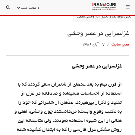
شما اینجا هستید:
شرح زندگی و نقد آثار وحشی بافقی
0
مطالب جدید
بخش دوّم: نقد و تحلیل آثار وحشی بافقی
غزلسرايى در عصر وحشى
مدیر سایت
17 آبان 1389
غزلسرايى در عصر وحشى
از قرن نهم به بعد عده‏اى از شاعران سعى كردند كه با
استفاده از احساسات صميمانه و صادقانه در غزل از
تقليد و تكرار بپرهيزند. عدّه‏اى از شاعرانى كه خود را
به مكتب وقوع وابسته مى‏دانستند چون وحشى، اهلى و
هلالى از اين شيوه استفاده نمودند. ولى متأسفانه اين
روش مشكل غزل فارسى را كه به ابتذال كشيده شده