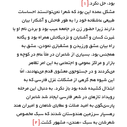
بود، حل نكرد.
[1]
مشكل عمده اين بود كه شعرا نمى‏توانستد احساسات
طبيعى عاشقانه خود را به طور فاحش و آشكارا بيان
دارند زيرا حضور زن در جامعه عيب بود و بردن نام او با
غيرت كسان و آشنايان و نزديكانش همراه بود و يگانه
راه بيان عشق ورزيدن و عشقبازى نمودن، عشق به
همجنس بود. بسيارى از شاعران در ملأ عام در كوچه و
بازار و مراكز عمومى و اجتماعى به اين امر تظاهر
مى‏كردند و در جست‏وجوى معشوق قدم مى‏نهادند، امّا
اين شيوه هم گرهى از مشكلات غزل فارسى كه به
ابتذال كشيده شده بود باز نكرد. به دنبال اين مرحله
رويداد تازه‏اى در شعر فارسى ايجاد شد شاعران
پارسى‏گوى به اميد صلات و عطاياى شاهان و اميران هند
رهسپار سرزمين هندوستان شدند كه سبك مخصوص
شعرشان به سبك «هندى» مشهور گشت.
[2]