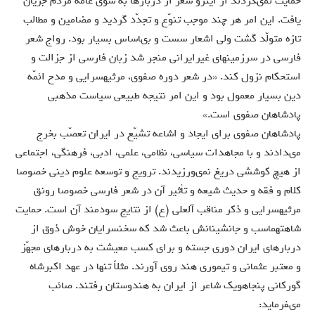
حمايت نمى‏كردند از اينرو شعر از دربارها به سوى عامّه مردم جريان
يافت. اين امر هر چند موجب تنوّع و تجدّد گرديد و مضامين و مطالب
تازه متولّد گشت ولى اشعار سست و بى‏اساس بسيار بود. رواج شعر
فارسى در سرزمينهاى غيرايرانى منجر شد زبان فارسى از جزالت و
استحكام نزول كند. «در شعر دوره صفوى، مرثيه‏سرايى و مدح ائمّه
دين بسيار معمول بود و اين امر نتيجه طبيعى سياست مذهبى
پادشاهان صفوى است.»
پادشاهان صفوى براى ايجاد و اشاعه تشيّع در ايران تعصّب بخرج
مى‏دادند و با مجاهدات سياسى، نظامى، علمى، ادبى، فرهنگى، اجتماعى
از هيچ كوششى دريغ نمى‏ورزيدند. ترويج و توسعه علوم دينى خصوصا
كلام و فقه و حديث شيعه و تأثير آن در شعر فارسى خصوصا رونق
مرثيه‏سرايى و ذكر مناقب آل‏على (ع) از نتايج سودمند آن است. حمايت
شاه‏تهماسب و جانشينانش باعث شد كه سخن‏سرايان خوش ذوق از
دربارهاى ايران دورى جسته و براى كسب معيشت به دربارهاى مجهّز
و معتبر عثمانى و تيمورى هند روى آورند. مثلاً تنها در عهد اكبرشاه
گوركانى پنجاه‏ويك شاعر از ايران به هندوستان رفتند. صائب
مى‏فرمايد: