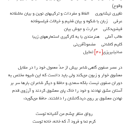
وقوع)
نظيرى نيشابورى الفاظ و مفردات و تركيبهاى نوين و بيان عاشقانه
عرفى زبان با شكوه و بيان فخيم و خيالات فيلسوفانه
فيضى‏دكنى حرارت و جوش بيان
طالب آملى هنرمندى با به كارگيرى استعاره‏هاى زيبا
كليم كاشانى مضمون‏آفرينى
صائب‏تبريزى
[40]
تمثيل
در عصر صفوى گاهى شاعر بيش از حدّ معمول خود را در مقابل
معشوق خوار و زبون مى‏كند ولى بايد دانست كه اين شيوه مختص به
دوران صفوى نيست بلكه سعدى و حافظ و ديگر شاعران بارها سر بر
آستان عشق نهادند و خود را خاك پاى معشوق كردند و آرزوى قدم
نهادن معشوق بر روى ديدگانشان را داشتند. حافظ مى‏گويد:
رواق منظر چشم من آشيانه توست
كرم نما و فرود آ، كه خانه، خانه توست