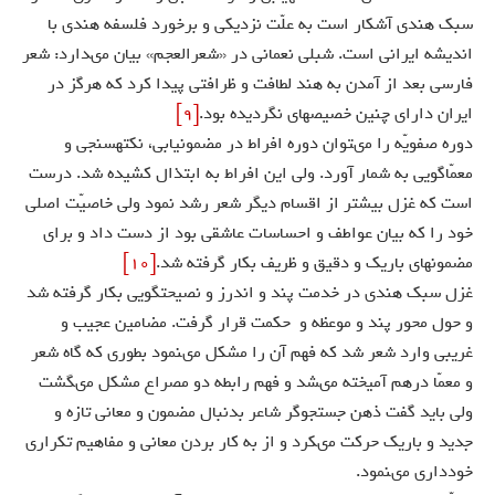
سبك هندى آشكار است به علّت نزديكى و برخورد فلسفه هندى با
انديشه ايرانى است. شبلى نعمانى در «شعرالعجم» بيان مى‏دارد: شعر
فارسى بعد از آمدن به هند لطافت و ظرافتى پيدا كرد كه هرگز در
ايران داراى چنين خصيصه‏اى نگرديده بود.
[9]
دوره صفويّه را مى‏توان دوره افراط در مضمون‏يابى، نكته‏سنجى و
معمّاگويى به شمار آورد. ولى اين افراط به ابتذال كشيده شد. درست
است كه غزل بيشتر از اقسام ديگر شعر رشد نمود ولى خاصيّت اصلى
خود را كه بيان عواطف و احساسات عاشقى بود از دست داد و براى
مضمون‏هاى باريك و دقيق و ظريف بكار گرفته شد.
[10]
غزل سبك هندى در خدمت پند و اندرز و نصيحت‏گويى بكار گرفته شد
و حول محور پند و موعظه و حكمت قرار گرفت. مضامين عجيب و
غريبى وارد شعر شد كه فهم آن را مشكل مى‏نمود بطورى كه گاه شعر
و معمّا درهم آميخته مى‏شد و فهم رابطه دو مصراع مشكل مى‏گشت
ولى بايد گفت ذهن جستجوگر شاعر بدنبال مضمون و معانى تازه و
جديد و باريك حركت مى‏كرد و از به كار بردن معانى و مفاهيم تكرارى
خوددارى مى‏نمود.