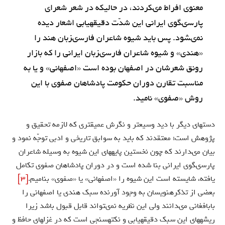
معنوى افراط مى‏كردند، در حاليكه در شعر شعراى
پارسى‏گوى ايرانى اين شدّت دقيقه‏يابى اشعار ديده
نمى‏شود. پس بايد شيوه شاعران فارسى‏زبان هند را
«هندى» و شيوه شاعران فارسى‏زبان ايرانى را كه بازار
رونق شعرشان در اصفهان بوده است «اصفهانى» و يا به
مناسبت تقارن دوران حكومت پادشاهان صفوى با اين
روش «صفوى» ناميد.
دسته‏اى ديگر با ديد وسيع‏تر و نگرش عميق‏ترى كه لازمه تحقيق و
پژوهش است؛ معتقدند كه بايد به سوابق تاريخى و ادبى توجّه نمود و
بيان مى‏دارند كه چون نخستين پايه‏هاى اين شيوه به وسيله شاعران
پارسى‏گوى ايرانى بنا شده است و در دوران پادشاهان صفوى تكامل
يافته، شايسته است اين شيوه را «اصفهانى» يا «صفوى» بناميم.
[3]
بعضى از تذكره‏نويسان به وجود آورنده سبك هندى يا اصفهانى را
بابافغانى مى‏دانند ولى اين نظريه نمى‏تواند قابل قبول باشد زيرا
ريشه‏هاى اين سبك دقيقه‏يابى و نكته‏سنجى است كه در غزلهاى حافظ و