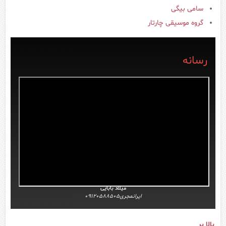
سامی بیگی
گروه موسیقی چارتار
رسانه
میلاد بابایی
ایرانمجری09120588505
بالا بر