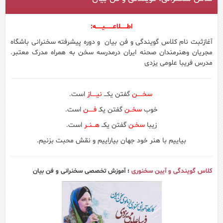
اطــــــلاعــــــــیــــــه:
آغازثبت نام کلاس گویندگی و فن بیان و دوره پیشرفته سخنرانی باشگاه
مجریان وهنرمندان صحنه ایران درمدرسه سخن به همراه مدرک معتبر.
مدرس فریبا علومی یزدی
سخـــــن
گفتن یکـــ
نیـــــاز
است.
خوب
سخــن
گفتن یکـ
فـــــن
است.
زیبا
سخـن
گفتن یکــ
هـــنــر
است.
بیاییم با هنر خود جهان بیاراییم و نقش محبت بزنیم.
کلاس گویندگی و آیین سخنوری
؛ آموزش تخصصی سخنرانی و فن بیان