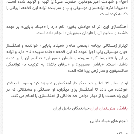
احیاء و شهادت امیرالمومنین حضرت علی(ع) تهیه و تولید شده است،
«علیرضا آذر» ترانه‌سرای موسیقی پاپ و سراینده ترانه این قطعه، ابیاتی را
دکلمه کرده است.
آهنگسازی این اثر که «یادش بخیر» نام دارد را «میلاد بابایی» بر عهده
داشته و تنظیم آن را «ایمان تیموریان» انجام داده است.
تیتراژ زمستانی برنامه «بعضی ها» را «میلاد بابایی» خواننده و اهنگساز
جوان موسیقی پاپ اجرا نموده که این قطعه «جاده سپید» نام دارد و ترانه
ی آن را «علیرضا آذر» سروده و «ایمان تیموریان» تنظیم آن را بر عهده
داشته است. «یاشار خسروی» و «عرفان پاشا» به ترتیب به نوازندگی
ساکسیفون و ساز زهی پرداخته اند.»
او در سال 96 اعلام کرد دیگر کار آهنگساری نخواهد کرد و خود را بیشتر
خواننده می داند تا آهنگساز برای دیگران، او خستگی و مشکلاتی که در
این راه هست را از دیگر عوامل خداحافظی از آهنگسازی را اعلام می کند.
باشگاه هنرمندان ایران
-خوانندگان داخل ایران
آلبوم های میلاد بابایی
مستند