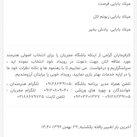
میلاد بابایی فرصت
میلاد بابایی زبونم لال
میلاد بابایی یادش بخیر
کارفرمایان گرامی از اینکه باشگاه مجریان را برای انتخاب اصولی هنرمند
مورد علاقه اتان جهت دعوت در رویداد خود انتخاب نموده اید ،
سپاسگزاریم و درخواست می نماییم تا با رهنمود ها و نکته نظرات خود ما
را در ارایه خدمات بهتر یاری نمایید. رویداد خوبی را برایتان آرزومندیم.
تلفن همراه مدیر برنامه باشگاه :09128239105 تلگرام هنرمندان ،
خوانندگان و چهره های ورزشی : 09120809040 تلگرام مجریان :
09128239105 - 09203201327 تلفن ثابت: 02188679725
آخرین بار تغییر یافته یکشنبه, 29 بهمن 1396 14:40