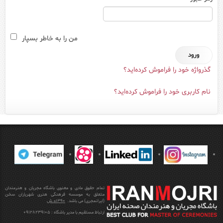
من را به خاطر بسپار
گذرواژه خود را فراموش کرده‌اید؟
نام کاربری خود را فراموش کرده‌اید؟
تمام حقوق مادی و معنوی باشگاه مجریان و هنرمندان
متعلق به موسسه فرهنگی هنری شهریاران سخن
(ایرانمجری) می باشد.
1390ه.ش
ارتباط مستقیم با مدیر باشگاه : 09128239105