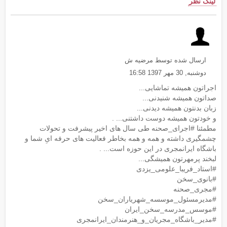
لینک نظر
ارسال شده توسط مرضیه ش
دوشنبه, 30 مهر 1397 16:58
اجراتون همیشه تماشایی...
صداتون همیشه شنیدنی...
زبان بدنتون همیشه دیدنی...
و خودتون همیشه دوست داشتنی... .
مطمئنا #اجرای_صحنه طی سال های اخیر پیشرفت و تحولات
چشمگیری داشته و همه و همه بخاطر فعالیت های حرفه ایِ شما و
باشگاه ایرانمجری در این حوزه است... .
لبخند پرمهرتون همیشگی...
#استاد_فریبا_علومی_یزدی
#بانوی_سخن
#مجری_صحنه
#مدیرمسئول_موسسه_شهریاران_سخن
#موسس_مدرسه_سخن_ایران
#مدیر_باشگاه_مجریان_و_هنرمندان_ایرانمجری