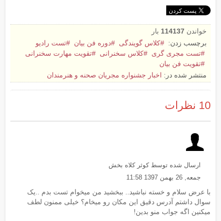
خواندن
114137
بار
برچسب زدن:
کلاس گویندگی
دوره فن بیان
تست رادیو
تست مجری گری
کلاس سخنرانی
تقویت مهارت سخنرانی
تقویت فن بیان
منتشر شده در:
اخبار جشنواره مجریان صحنه و هنرمندان
10
نظرات
ارسال شده توسط کوثر کلاه بخش
جمعه, 26 بهمن 1397 11:58
با عرض سلام و خسته نباشید.. ببخشید من میخوام تست بدم ..یک
سوال داشتم آدرس دقیق این مکان رو میخام؟ خیلی ممنون لطف
میکنین اگه جواب منو بدین!