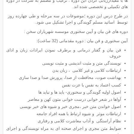
ها با مفیدارزیابی کردن این دوره ؛ ترغیب و مصمم به شرکت در دوره
های تکمیلی و تخصصی شده اند.
در طرح درس این دوره ؛موضوعات در سه مرحله و طی چهارده روز
توسط اساتید مسلم گویندگی و اجرا تشکیل می شود.
دوره های فن بیان و آیین سخنوری موسسه شهریاران سخن :
آیین سخنوری و فن بیان ​: دوره مقدماتی (32 ساعت):
فن بیان و گفتار درمانی و برطرف نمودن ایرادات زبان و ادای
حروف
نویسندگی متن و مثبت اندیشی و مثبت نویسی
ارتباطات کلامی و غیر کلامی ، زبان بدن
بهداشت صوت، محافظت از صدا، پرورش صدا و صدا سازی
کسب اعتماد به نفس با عزت نفس
اصول اولیه گویندگی و سخنوری- باید ها و نباید ها
آواها در شعر خوانی درست خوانی متون کهن و معاصر
اصول خواندن متن خبر ،مجری خبر و شیوه های خبر نویسی
ارتباطات موثر و شیوه ارتباط با همه افراد جامعه
نظام آراستگی و آداب معاشرت کلامی و رفتاری
ضوابط متن مجری و اجرای صحنه ای به مراه نویسندگی و اجرای