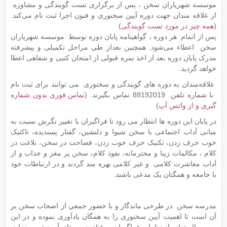
موسسه شهریاران سخن ، پس از برگزاری تست گویندگی و مشاوره
از علاقه مندان جهت دوره آیین سخنوری و فنون اجرا ثبت نام می‌کند.
(
همه چیز در مورد تست گویندگی
)
پس از اتمام هر دوره ، گواهینامه پایان دوره توسط موسسه شهریاران
سخن اعطاء می‌شود. همچنین بعداز طی مراحل تکمیلی و پیشرفته
مدرک پایان دوره بعد از اخذ نمره قبولی از امتحان کتبی و شفاهی اعطا
خواهد گردید.
علاقه‌مندان به دوره های گویندگی و سخنوری می توانند برای ثبت نام
با شماره تلفن 88192019 تماس بگیرند. (
تماس فوری بدون شماره
گیری و از واتس آپ
)
در پایان این دوره ها انتظار می رود تا فراگیران با تغییر نگرش نسبت به
مبانی آداب اجتماعی با سخن شيوا و دلنشين، گفتار پسنديده، تاکتیک
خوب حرف زدن، تکنیک حرف خوب زدن، فصاحت در سخن، بلاغت در
کلام ، مکالمات زیبا و محترمانه، نفوذ کلام، سخن پر مغز و جذاب و از
آداب معاشرت کلامی و غیر کلامی بهره مند گردند و در ارتباطات خود
با جامعه و همگنان یک مدعی باشند.
مدرسه سخن در طرحی ماندگار و با حضور جمعي از اصحاب سخن بر
آن است تا اهمیت آیین سخنوری را به همگان یادآوری نموده و در این