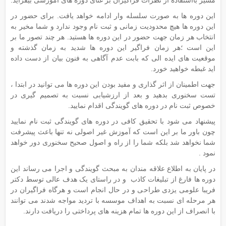
مسیر بااستفاده از نظرات فراگیران بر غنای دوره های آموزشی بیفزاید.
این دوره ها به صورت سلسله وار ادامه خواهد یافت. برای حضور در
این دوره ها هیچ محدودیت زمانی و ثبت نام وجود ندارد و شما مخیر به
انتخاب هر زمان جهت حضور در این دوره ها هستید. هر چند تصور ما بر
این است ؛هر زمان فراگیر این دوره ها شدید به زمان گذشته و
موقعیت های ایده الی که بابت عدم آگاهی به فنون بیان از دست داده
اید غبطه خواهید خورد.
جهت اطمینان از اثر گذاری و مفید بودن این دوره ها می توانید در ابتدا ،
تست سخنوری بدهید و بعد از ارزشیابی نسبت به تصمیم گیری در
خصوص ثبت نام در دوره های گویندگی اقدام نمایید.
پیشنهاد می شود با تحقیق کافی در دوره های گویندگی ثبت نام نمایید
چون باور ما بر این است که آموزش غیر اصولی نه تنها باعث پیشرفت
شما نخواهد شد بلکه شما را از راه و اصول صحیح سخنوری دور خواهد
نمود .
در پایان به اطلاع علاقه مندان به مبحث گویندگی و اجرا می رساند این
دوره ها فارغ از تبلیغات کاذب و در راستای یک هدف عالی توسط دکتر
فریبا علومی یزدی طراحی و در حال انجام است و هرگاه فراگیران در
هر مرحله ای نسبت به اهداف موسسه با تردید مواجه شدند می توانند
با انصراف از این دوره ها تمام هزینه های پرداختی را دریافت دارند.