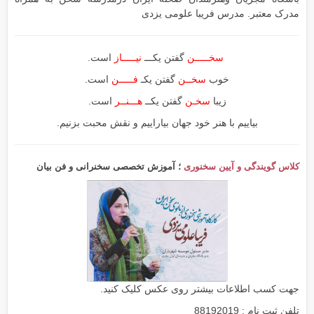
مدرک معتبر. مدرس فریبا علومی یزدی
سخـــــن
گفتن یکـــ
نیـــــاز
است.
خوب
سخــن
گفتن یکـ
فـــــن
است.
زیبا
سخـن
گفتن یکــ
هـــنــر
است.
بیاییم با هنر خود جهان بیاراییم و نقش محبت بزنیم.
کلاس گویندگی و آیین سخنوری
؛ آموزش تخصصی سخنرانی و فن بیان
جهت کسب اطلاعات بیشتر روی عکس کلیک کنید.
تلفن ثبت نام : 88192019