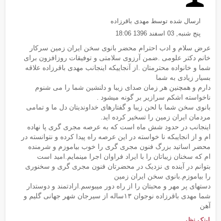
ارسال شده توسط مهدی باقرزاده
پنج شنبه, 03 اسفند 1396 18:06
عرض سلام و ادب احترام محضر بانوی سخن ایران زمین سرکار
خانم دکتر علومی .ضمن آرزوی سلامتی و توفیقات روزافزون برای
شما و خانواده محترمتان .از آنجاییکه اینجانب مهدی باقرزاده علاقه
بسیار زیادی به شما
دارم و همچنین هر زمان صدای زیبا و دلنشین شما را می شنوم
ناخواسته اشکم سرازیر بر گونه میشود .
بانوی سخن شما با لحن زیبا و گفتارهای خداوندیتان دل ما و تمامی
مردمان ایران زمین را تسخیر کرده اید.
اینجانب در حدود شش ماه است که به عرصه مجری گری پا نهاده
ام و از انجایبکه نا خواسته در این عرصه راه پیدا کرده و نتوانسته در
محضر اساتید بزرگ فنون مجری گری را خوب بیاموزم و شرمنده
ام که سخنان زیباتان را با ایراد فراوان اجرا مینمایم.امید است
بتوانم در آینده ی نزدیک در محضرتان فنون مجری گری و سخنوری
را بیاموزم.بانوی سخن ایران زمین
دستهای پر مهر و محبتان را از راه دور میبوسم.ارادتمند و دوستدار
شما مهدی باقرزاده نوجوان ۱۳ساله از سیرجان شهر جهانی گلیم و
آهن
لینک نظر