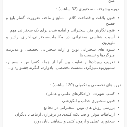
متن
دوره پیشرفته - سخنوری (32 ساعت) :
فنون بلاغت و فصاحت کلام – منابع و ماخذ، ضرورت گفتار بلیغ و
فصیح
فنون نگارش متن سخنرانی و آماده شدن برای یک سخنرانی مهم
آسیب شناسی سخنرانی در مکالمات،سخنرانی،اجرای رادیو و
تلویزون
شیوه های سخنرانی نوین و ارایه سخنرانی تخصصی و مدیریت
میزگردها و نشست ها
تعریف رویدادها و تفاوت بین آنها از جمله کنفرانس ، سمینار،
سمپوزیوم،میزگرد، نشست تخصصی، یادواره، کنگره،جشنواره و...
دوره های تخصصی و تکمیلی (120 ساعت) :
کسب شهرت : (راهکارهای علمی و عملی)
فنون سخنوری جذاب و انگیزشی
بررسی روش های نوین سخنرانی در مجامع
ارتباطات موثر و صد نکته کلیدی در برقراری ارتباط با دیگران
سخنوری عملی و آزمون کتبی و شفاهی پایان دوره