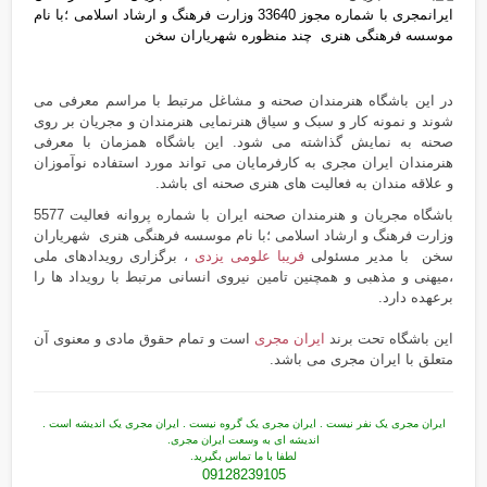
ایرانمجری با شماره مجوز 33640 وزارت فرهنگ و ارشاد اسلامی ؛با نام
موسسه فرهنگی هنری
چند منظوره
شهریاران سخن
در این باشگاه هنرمندان صحنه و مشاغل مرتبط با مراسم معرفی می
شوند و نمونه کار و سبک و سیاق هنرنمایی هنرمندان و مجریان بر روی
صحنه به نمایش گذاشته می شود. این باشگاه همزمان با معرفی
هنرمندان ایران مجری به کارفرمایان می تواند مورد استفاده نوآموزان
و علاقه مندان به فعالیت های هنری صحنه ای باشد.
باشگاه مجریان و هنرمندان صحنه ایران با شماره پروانه فعالیت 5577
وزارت فرهنگ و ارشاد اسلامی ؛با نام موسسه فرهنگی هنری شهریاران
سخن با مدیر مسئولی
فریبا علومی یزدی
، برگزاری رویدادهای ملی
،میهنی و مذهبی و همچنین تامین نیروی انسانی مرتبط با رویداد ها را
برعهده دارد.
این باشگاه تحت برند
ایران مجری
است و تمام حقوق مادی و معنوی آن
متعلق با ایران مجری می باشد.
ایران مجری یک نفر نیست . ایران مجری یک گروه نیست . ایران مجری یک اندیشه است .
اندیشه ای به وسعت ایران مجری.
لطفا با ما تماس بگیرید.
09128239105