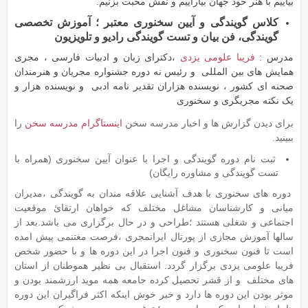
بیاییم با هنر خود جهان بیاراییم و نقش محبت بزنیم.
کلاس گویندگی و آیین سخنوری معتبر ؛ آموزش تخصصی
گویندگی، فن بیان و تست گویندگی رادیو و تلویزیون
مدرس :
فریبا علومی یزدی
،دکترای زبان و ادبیات فارسی ، مجری
همایش های بین المللی و رئیس نه دوره جشنواره مجریان و هنرمندان
صحنه ای کشور ، نویسنده هزاران تقدیر نامه ادبی و نویسنده هزار و
یک نکته مجریگری و سخنوری
برای دیدن گزارش ها و اخبار مدرسه سخن
اینستاگرام مدرسه سخن
را
ببینید.
ثبت نام دوره گویندگی و اجرا با عنوان آیین سخنوری (همراه با
تست گویندگی و مشاوره رایگان)
دوره های سخنوری با هدف آشنایی علاقه مندان به گویندگی ،مدیران
میانی و کارشناسان مشاغل مختلف که خواهان ارتقائ موقعیت
اجتماعی و شغلی هستند ؛طراحی و در حال برگزاری می باشد.بعد از
سالها آموزش مجازی از پورتال ایرانمجری ،فرصت مغتنمی پیش امده
است تا فنون سخنوری و فنون اجرا در این دوره ها و با حضور شخص
فریبا علومی یزدی برگزار گردد. استقبال بی نظیر هموطنان از استان
های مختلف و از قشر تحصیل کرده جامعه همه موید ارزشمند بودن و
موثر بودن این دوره ها دارد و خبر خوش اینکه اکثر فراگیران این دوره