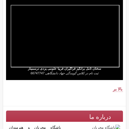
سخنان تامل برانگیز فراگیران فریبا علومی یزدی درسمینار
ثبت نام در کلاس گویندگی جهاد دانشگاهی 66747747
بالا بر
درباره ما
باشگاه مجریان و هنرمندان