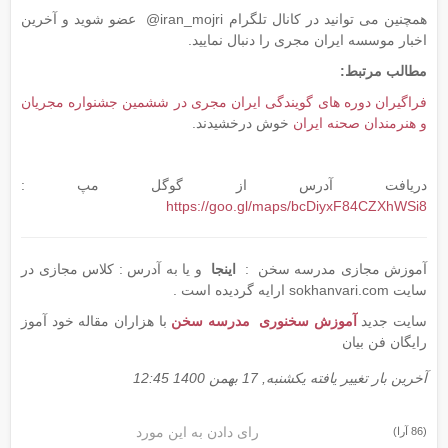
همچنین می توانید در کانال تلگرام iran_mojri@ عضو شوید و آخرین
اخبار موسسه ایران مجری را دنبال نمایید.
مطالب مرتبط:
فراگیران دوره های گویندگی ایران مجری در ششمین جشنواره مجریان
و هنرمندان صحنه ایران
خوش درخشیدند.
دریافت آدرس از گوگل مپ :
https://goo.gl/maps/bcDiyxF84CZXhWSi8
آموزش مجازی مدرسه سخن :
اینجا
و یا به آدرس : کلاس مجازی در
سایت sokhanvari.com ارایه گردیده است .
سایت جدید
آموزش سخنوری مدرسه سخن
با هزاران مقاله خود آموز
رایگان فن بیان
آخرین بار تغییر یافته یکشنبه, 17 بهمن 1400 12:45
رای دادن به این مورد
(86 آرا)