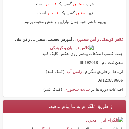
خوب
سخــن
گفتن یکـ
فـــــن
است.
زیبا
سخـن
گفتن یکــ
هـــنــر
است.
بیاییم با هنر خود جهان بیاراییم و نقش محبت بزنیم.
کلاس گویندگی و آیین سخنوری
؛ آموزش تخصصی سخنرانی و فن بیان
جهت کسب اطلاعات بیشتر روی عکس کلیک کنید.
تلفن ثبت نام : 88192019
ارتباط از طریق تلگرام ،
واتس آپ
(کلیک کنید)
09120588505
اطلاعات دوره ها در
سایت سخنوری
(کلیک کنید)
از طریق تلگرام به ما پیام بدهید.