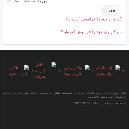
من را به خاطر بسپار
گذرواژه خود را فراموش کرده‌اید؟
نام کاربری خود را فراموش کرده‌اید؟
تمام حقوق مادی و معنوی باشگاه مجریان و هنرمندان متعلق به موسسه فرهنگی هنری شهریاران سخن
(ایرانمجری) می باشد.
1390ه.ش
ارتباط مستقیم با مدیر باشگاه : 09128239105