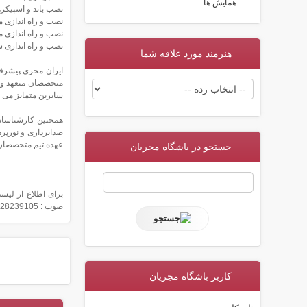
همایش ها
نصب باند و اسپیکره
نصب و راه اندازی 
نصب و راه اندازی 
نصب و راه اندازی 
هنرمند مورد علاقه شما
ایران مجری پیشرفت
متخصصان متعهد و خ
سایرین متمایز می ن
همچنین کارشناسان 
صدابرداری و نورپرد
عهده تیم متخصصان 
جستجو در باشگاه مجریان
برای اطلاع از لیس
صوت : 09128239105
کاربر باشگاه مجریان