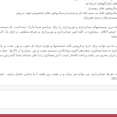
ای (بلندگوهای) حرفه ای
میکروفون های رومیزی
میکروفون های بی سیم (یقه ای و دستی) و میکروفون های مخصوص جهت تریبون
سیستم های ترجمه همزمان
ه ترین سیستمهای صدابرداری و نورپردازی را برای مراسم شما تدارک دیده است. یک سیست
وش اخلاق ، مشاوره در کلیه امور صدابرداری و نورپردازی و تعرفه منطقی در ازای یک کار حر
ماید.
ما می توانند برای خرید و فروش کلیه سیستمها و لوازم حرفه ای صوت و نور، نصب و راه 
ازی به شما مشاوره بدهند.هم اکنون پیمانکاری سیستم صوت و نور بسیاری از تالارها ، هتل ها
ایران مجری می باشد و باعث افتخار است تا این همکاری را با نظر مساعد شما گسترش بده
ت تعرفه صدابرداری می توانید هر زمان و در هفت روز هفته با ما تماس حاصل نمایید . 