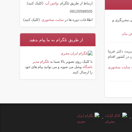
ارتباط از طریق تلگرام ،
واتس آپ
(کلیک کنید)
09120588505
اطلاعات دوره ها در
سایت سخنوری
(کلیک کنید)
ی مجریگری و
ن بیان
از طریق تلگرام به ما پیام بدهید.
ریت دکتر فریبا
اکنون به آموزش بیش از ۱۰۰۰ مجری و سخنران در کشور اقدام
با کلیک روی تصویر بالا شما به
تلگرام مدیر
باشگاه
وصل می شوید و می توانید پیام های خود
ه
سایت سخنوری
را ارسال کنید.