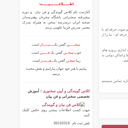
اطــــــلاعــــــــیــــــه:
آغازثبت نام کلاس گویندگی و فن بیان و دوره
پیشرفته سخنرانی باشگاه مجریان وهنرمندان
صحنه ایران درمدرسه سخن به همراه مدرک
معتبر. مدرس فریبا علومی یزدی
م صوت حرفه ای با
فه ای ؛ ما را از
سخـــــن
گفتن یکـــ
نیـــــاز
است.
اندازی پروژه های
خوب
سخــن
گفتن یکـ
فـــــن
است.
 و اماکن دولتی به
یم.
زیبا
سخـن
گفتن یکــ
هـــنــر
است.
بیاییم با هنر خود جهان بیاراییم و نقش محبت
بزنیم.
شماره تماس سیستم
کلاس گویندگی و آیین سخنوری
؛ آموزش
تخصصی سخنرانی و فن بیان
جهت کسب اطلاعات بیشتر روی عکس کلیک
کنید.
تلفن ثبت نام : 88192019